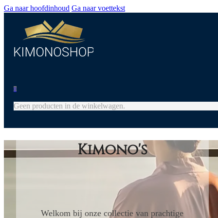
Ga naar hoofdinhoud
Ga naar voettekst
0
Geen producten in de winkelwagen.
Kimono's
Welkom bij onze collectie van prachtige