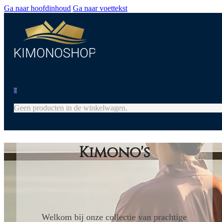
Ga naar hoofdinhoud
Ga naar voettekst
0
Geen producten in de winkelwagen.
Kimono's
Welkom bij onze collectie van prachtige