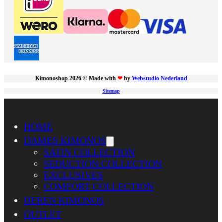
Kimonoshop 2026 © Made with
❤
by
Webstudio Nederland
Sitemap
HOME
DAMES KIMONOS
SATIN COLLECTION
SEDUCTION COLLECTION
EXCLUSIVES
COMFORT COLLECTION
HEREN KIMONOS
OUTLET