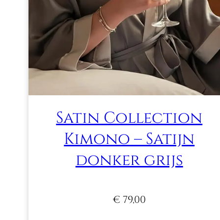
Satin Collection
Kimono – Satijn
donker grijs
€
79,00