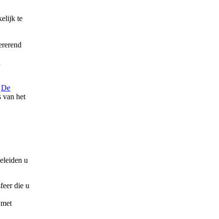
elijk te
ererend
n
r
De
s van het
eleiden u
feer die u
 met