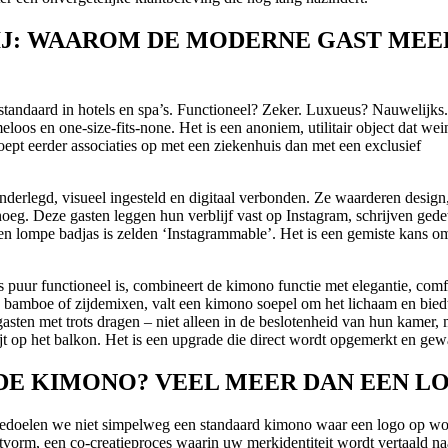
IJ: WAAROM DE MODERNE GAST MEE
standaard in hotels en spa’s. Functioneel? Zeker. Luxueus? Nauwelijks
meloos en one-size-fits-none. Het is een anoniem, utilitair object dat wei
ept eerder associaties op met een ziekenhuis dan met een exclusief
onderlegd, visueel ingesteld en digitaal verbonden. Ze waarderen design
noeg. Deze gasten leggen hun verblijf vast op Instagram, schrijven gedet
n lompe badjas is zelden ‘Instagrammable’. Het is een gemiste kans o
s puur functioneel is, combineert de kimono functie met elegantie, comf
, bamboe of zijdemixen, valt een kimono soepel om het lichaam en bied
 gasten met trots dragen – niet alleen in de beslotenheid van hun kamer,
jt op het balkon. Het is een upgrade die direct wordt opgemerkt en gew
DE KIMONO? VEEL MEER DAN EEN L
edoelen we niet simpelweg een standaard kimono waar een logo op wo
tvorm, een co-creatieproces waarin uw merkidentiteit wordt vertaald na