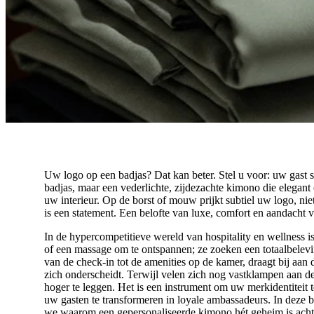
Uw logo op een badjas? Dat kan beter. Stel u voor: uw gast s
badjas, maar een vederlichte, zijdezachte kimono die elegant o
uw interieur. Op de borst of mouw prijkt subtiel uw logo, niet
is een statement. Een belofte van luxe, comfort en aandacht v
In de hypercompetitieve wereld van hospitality en wellness is
of een massage om te ontspannen; ze zoeken een totaalbelevin
van de check-in tot de amenities op de kamer, draagt bij aan d
zich onderscheidt. Terwijl velen zich nog vastklampen aan d
hoger te leggen. Het is een instrument om uw merkidentiteit 
uw gasten te transformeren in loyale ambassadeurs. In deze
we waarom een gepersonaliseerde kimono hét geheim is achter