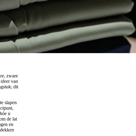
are, zware
 sfeer van
gstuk; dit
te slapen
ctpunt,
 hóe u
om de lat
ogen en
ntdekken