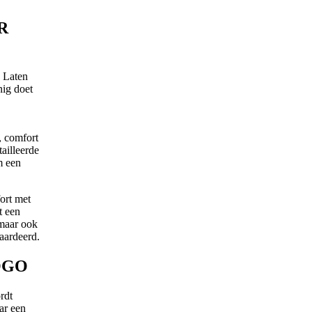
R
. Laten
nig doet
, comfort
ailleerde
m een
ort met
t een
 maar ook
aardeerd.
OGO
rdt
ar een