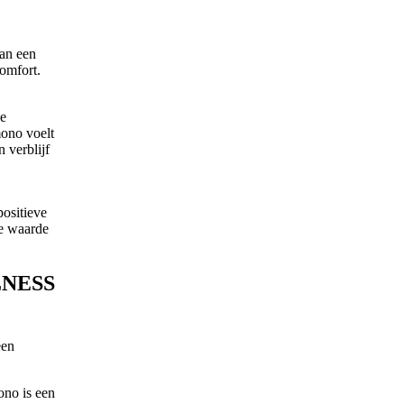
van een
comfort.
ze
mono voelt
 verblijf
positieve
ale waarde
LNESS
een
ono is een