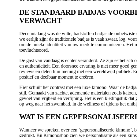
DE STANDAARD BADJAS VOORB
VERWACHT
Decennialang was de witte, badstoffen badjas de onbetwiste 
we eerlijk zijn: de traditionele badjas is vaak zwaar, log, vor
om de unieke identiteit van uw merk te communiceren. Het ro
toevluchtsoord.
De gast van vandaag is echter veranderd. Ze zijn esthetisch 
en authenticiteit. Een doorsnee ervaring is niet meer goed ge
reviews en delen hun mening met een wereldwijd publiek. Ee
positief en deelbaar moment te creëren.
Hier schuilt het contrast met een luxe kimono. Waar de badja
stijl. Gemaakt van zachte, ademende materialen zoals katoen
gevoel van vrijheid en verfijning. Het is een kledingstuk dat
op weg naar het zwembad, in de wellness of tijdens het ontbi
WAT IS EEN GEPERSONALISEER
Wanneer we spreken over een ‘gepersonaliseerde kimono’, b
gedrukt. Bij Kimonoshop zien we personalisatie als een kuns