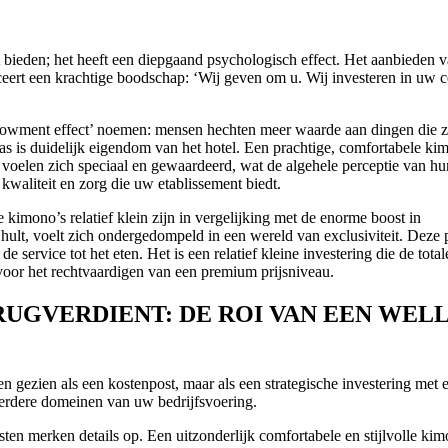
 bieden; het heeft een diepgaand psychologisch effect. Het aanbieden 
ceert een krachtige boodschap: ‘Wij geven om u. Wij investeren in uw 
dowment effect’ noemen: mensen hechten meer waarde aan dingen die 
as is duidelijk eigendom van het hotel. Een prachtige, comfortabele ki
 voelen zich speciaal en gewaardeerd, wat de algehele perceptie van hun
waliteit en zorg die uw etablissement biedt.
 kimono’s relatief klein zijn in vergelijking met de enorme boost in
hult, voelt zich ondergedompeld in een wereld van exclusiviteit. Deze 
de service tot het eten. Het is een relatief kleine investering die de tot
 voor het rechtvaardigen van een premium prijsniveau.
RUGVERDIENT: DE ROI VAN EEN WEL
 gezien als een kostenpost, maar als een strategische investering met 
erdere domeinen van uw bedrijfsvoering.
ten merken details op. Een uitzonderlijk comfortabele en stijlvolle kim