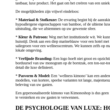
tastbaar, luxe product. Het gaat om het creëren van een unie
De mogelijkheden zijn vrijwel eindeloos:
*
Materiaal & Stofkeuze:
De ervaring begint bij de aanrak
hypoallergene eigenschappen van bamboe, of de ultieme luxe
uitstraling, die we afstemmen op uw gewenste sfeer.
*
Kleur & Patroon:
Weg met het institutionele wit. We kun
huisstijl. Denk aan een diep marineblauw voor een hotel met na
saliegroen voor een wellnesscentrum. We kunnen zelfs op ma
lokale omgeving.
*
Verfijnde Branding:
Een logo hoeft niet groot en opzichti
borduursel van uw monogram op de borstzak, een ton-sur-ton
detail die luxe definieert.
*
Pasvorm & Model:
Een ‘wellness kimono’ kan een andere 
modellen, van kortere, speelse varianten tot lange, majestue
beleving van uw gasten.
Een gepersonaliseerde kimono van Kimonoshop is dus geen
te versterken en uw gasten te verwennen.
DE PSYCHOLOGIE VAN LUXE: 