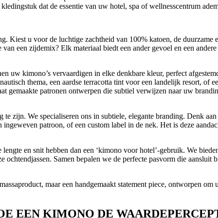
k kledingstuk dat de essentie van uw hotel, spa of wellnesscentrum adem
ing. Kiest u voor de luchtige zachtheid van 100% katoen, de duurzame 
 van een zijdemix? Elk materiaal biedt een ander gevoel en een andere
nen uw kimono’s vervaardigen in elke denkbare kleur, perfect afgeste
utisch thema, een aardse terracotta tint voor een landelijk resort, of e
at gemaakte patronen ontwerpen die subtiel verwijzen naar uw brandin
g te zijn. We specialiseren ons in subtiele, elegante branding. Denk aan 
 ingeweven patroon, of een custom label in de nek. Het is deze aandac
lengte en snit hebben dan een ‘kimono voor hotel’-gebruik. We bieden
uze ochtendjassen. Samen bepalen we de perfecte pasvorm die aansluit b
 massaproduct, maar een handgemaakt statement piece, ontworpen om
HOE EEN KIMONO DE WAARDEPERCEP