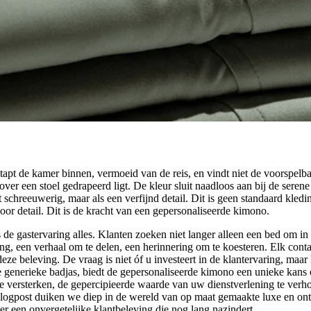
tapt de kamer binnen, vermoeid van de reis, en vindt niet de voorspelb
ver een stoel gedrapeerd ligt. De kleur sluit naadloos aan bij de serene
 schreeuwerig, maar als een verfijnd detail. Dit is geen standaard kledin
oor detail. Dit is de kracht van een gepersonaliseerde kimono.
 de gastervaring alles. Klanten zoeken niet langer alleen een bed om in 
g, een verhaal om te delen, een herinnering om te koesteren. Elk conta
eze beleving. De vraag is niet óf u investeert in de klantervaring, maar
e generieke badjas, biedt de gepersonaliseerde kimono een unieke kans 
te versterken, de gepercipieerde waarde van uw dienstverlening te verh
 blogpost duiken we diep in de wereld van op maat gemaakte luxe en o
 een onvergetelijke klantbeleving die nog lang nazindert.