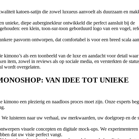
aliteit katoen-satijn die zowel luxueus aanvoelt als duurzaam en makk
n unieke, diepe auberginekleur ontwikkeld die perfect aansluit bij de
l gehouden: een klein, toon-sur-toon geborduurd logo van een vogel, ref
ankere pasvorm ontworpen, dat comfortabel is voor een breed scala aa
e kimono’s als een toonbeeld van de luxe en aandacht voor detail waa
 item, zowel in reviews als op sociale media, en versterkten de statu
al wordt overgelaten.
ONOSHOP: VAN IDEE TOT UNIEKE
de kimono een plezierig en naadloos proces moet zijn. Onze experts beg
ng.
. We luisteren naar uw verhaal, uw merkwaarden, uw doelgroep en de s
ntwerpers visuele concepten en digitale mock-ups. We experimenteren
bben dat uw visie perfect vangt.