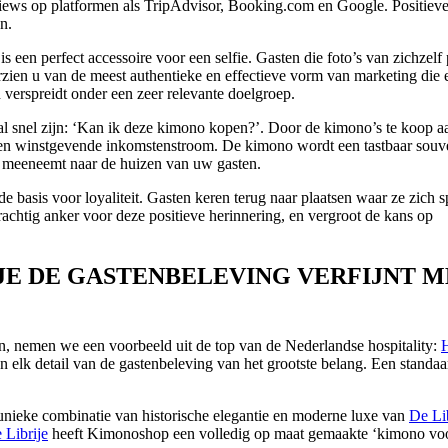
views op platformen als TripAdvisor, Booking.com en Google. Positiev
n.
 een perfect accessoire voor een selfie. Gasten die foto’s van zichzelf 
ien u van de meest authentieke en effectieve vorm van marketing die e
verspreidt onder een zeer relevante doelgroep.
al snel zijn: ‘Kan ik deze kimono kopen?’. Door de kimono’s te koop a
 en winstgevende inkomstenstroom. De kimono wordt een tastbaar souve
rk meeneemt naar de huizen van uw gasten.
de basis voor loyaliteit. Gasten keren terug naar plaatsen waar ze zich s
chtig anker voor deze positieve herinnering, en vergroot de kans op
IJE DE GASTENBELEVING VERFIJNT 
n, nemen we een voorbeeld uit de top van de Nederlandse hospitality:
H
 hen elk detail van de gastenbeleving van het grootste belang. Een standa
unieke combinatie van historische elegantie en moderne luxe van
De Lib
 Librije
heeft Kimonoshop een volledig op maat gemaakte ‘kimono voo