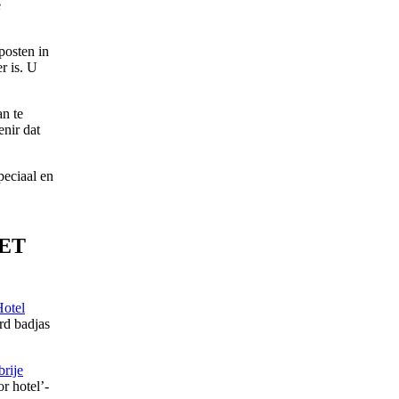
e
posten in
r is. U
an te
nir dat
peciaal en
MET
otel
ard badjas
rije
r hotel’-