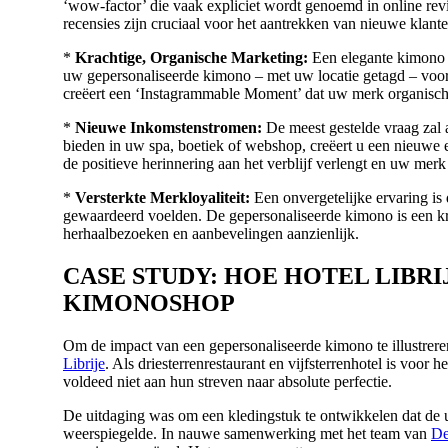
‘wow-factor’ die vaak expliciet wordt genoemd in online re
recensies zijn cruciaal voor het aantrekken van nieuwe klante
*
Krachtige, Organische Marketing:
Een elegante kimono is
uw gepersonaliseerde kimono – met uw locatie getagd – voorz
creëert een ‘Instagrammable Moment’ dat uw merk organisch 
*
Nieuwe Inkomstenstromen:
De meest gestelde vraag zal 
bieden in uw spa, boetiek of webshop, creëert u een nieuwe
de positieve herinnering aan het verblijf verlengt en uw me
*
Versterkte Merkloyaliteit:
Een onvergetelijke ervaring is 
gewaardeerd voelden. De gepersonaliseerde kimono is een kra
herhaalbezoeken en aanbevelingen aanzienlijk.
CASE STUDY: HOE HOTEL LIBR
KIMONOSHOP
Om de impact van een gepersonaliseerde kimono te illustrere
Librije
. Als driesterrenrestaurant en vijfsterrenhotel is voor
voldeed niet aan hun streven naar absolute perfectie.
De uitdaging was om een kledingstuk te ontwikkelen dat de 
weerspiegelde. In nauwe samenwerking met het team van
De