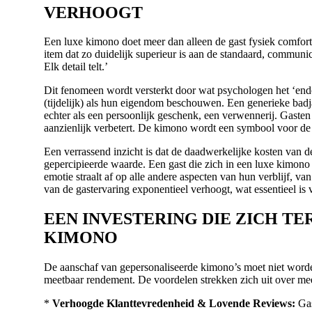
VERHOOGT
Een luxe kimono doet meer dan alleen de gast fysiek comfort
item dat zo duidelijk superieur is aan de standaard, communi
Elk detail telt.’
Dit fenomeen wordt versterkt door wat psychologen het ‘en
(tijdelijk) als hun eigendom beschouwen. Een generieke badj
echter als een persoonlijk geschenk, een verwennerij. Gasten
aanzienlijk verbetert. De kimono wordt een symbool voor de k
Een verrassend inzicht is dat de daadwerkelijke kosten van de
gepercipieerde waarde. Een gast die zich in een luxe kimono 
emotie straalt af op alle andere aspecten van hun verblijf, van 
van de gastervaring exponentieel verhoogt, wat essentieel is
EEN INVESTERING DIE ZICH TE
KIMONO
De aanschaf van gepersonaliseerde kimono’s moet niet worden
meetbaar rendement. De voordelen strekken zich uit over me
*
Verhoogde Klanttevredenheid & Lovende Reviews:
Gas