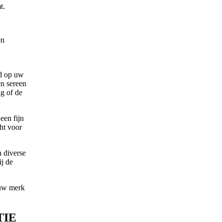
t.
en
md op uw
en sereen
g of de
een fijn
ht voor
 diverse
ij de
 uw merk
TIE