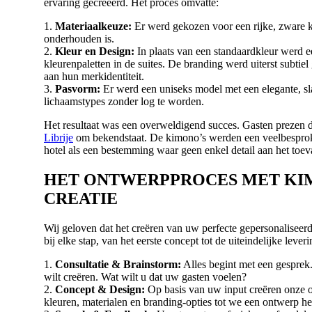
ervaring gecreëerd. Het proces omvatte:
1.
Materiaalkeuze:
Er werd gekozen voor een rijke, zware kw
onderhouden is.
2.
Kleur en Design:
In plaats van een standaardkleur werd ee
kleurenpaletten in de suites. De branding werd uiterst subtie
aan hun merkidentiteit.
3.
Pasvorm:
Er werd een uniseks model met een elegante, sl
lichaamstypes zonder log te worden.
Het resultaat was een overweldigend succes. Gasten prezen d
Librije
om bekendstaat. De kimono’s werden een veelbesproken
hotel als een bestemming waar geen enkel detail aan het toev
HET ONTWERPPROCES MET KIM
CREATIE
Wij geloven dat het creëren van uw perfecte gepersonaliseer
bij elke stap, van het eerste concept tot de uiteindelijke leveri
1.
Consultatie & Brainstorm:
Alles begint met een gesprek
wilt creëren. Wat wilt u dat uw gasten voelen?
2.
Concept & Design:
Op basis van uw input creëren onze o
kleuren, materialen en branding-opties tot we een ontwerp he