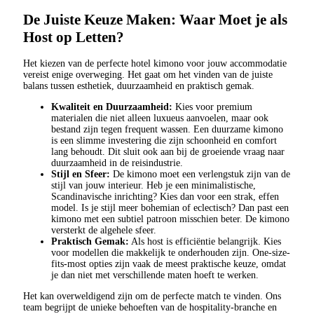
De Juiste Keuze Maken: Waar Moet je als
Host op Letten?
Het kiezen van de perfecte hotel kimono voor jouw accommodatie
vereist enige overweging. Het gaat om het vinden van de juiste
balans tussen esthetiek, duurzaamheid en praktisch gemak.
Kwaliteit en Duurzaamheid:
Kies voor premium
materialen die niet alleen luxueus aanvoelen, maar ook
bestand zijn tegen frequent wassen. Een duurzame kimono
is een slimme investering die zijn schoonheid en comfort
lang behoudt. Dit sluit ook aan bij de groeiende vraag naar
duurzaamheid in de reisindustrie.
Stijl en Sfeer:
De kimono moet een verlengstuk zijn van de
stijl van jouw interieur. Heb je een minimalistische,
Scandinavische inrichting? Kies dan voor een strak, effen
model. Is je stijl meer bohemian of eclectisch? Dan past een
kimono met een subtiel patroon misschien beter. De kimono
versterkt de algehele sfeer.
Praktisch Gemak:
Als host is efficiëntie belangrijk. Kies
voor modellen die makkelijk te onderhouden zijn. One-size-
fits-most opties zijn vaak de meest praktische keuze, omdat
je dan niet met verschillende maten hoeft te werken.
Het kan overweldigend zijn om de perfecte match te vinden. Ons
team begrijpt de unieke behoeften van de hospitality-branche en