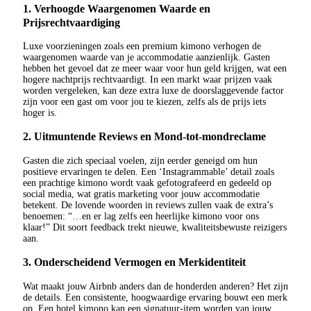
1. Verhoogde Waargenomen Waarde en
Prijsrechtvaardiging
Luxe voorzieningen zoals een premium kimono verhogen de
waargenomen waarde van je accommodatie aanzienlijk. Gasten
hebben het gevoel dat ze meer waar voor hun geld krijgen, wat een
hogere nachtprijs rechtvaardigt. In een markt waar prijzen vaak
worden vergeleken, kan deze extra luxe de doorslaggevende factor
zijn voor een gast om voor jou te kiezen, zelfs als de prijs iets
hoger is.
2. Uitmuntende Reviews en Mond-tot-mondreclame
Gasten die zich speciaal voelen, zijn eerder geneigd om hun
positieve ervaringen te delen. Een ‘Instagrammable’ detail zoals
een prachtige kimono wordt vaak gefotografeerd en gedeeld op
social media, wat gratis marketing voor jouw accommodatie
betekent. De lovende woorden in reviews zullen vaak de extra’s
benoemen: “…en er lag zelfs een heerlijke kimono voor ons
klaar!” Dit soort feedback trekt nieuwe, kwaliteitsbewuste reizigers
aan.
3. Onderscheidend Vermogen en Merkidentiteit
Wat maakt jouw Airbnb anders dan de honderden anderen? Het zijn
de details. Een consistente, hoogwaardige ervaring bouwt een merk
op. Een hotel kimono kan een signatuur-item worden van jouw