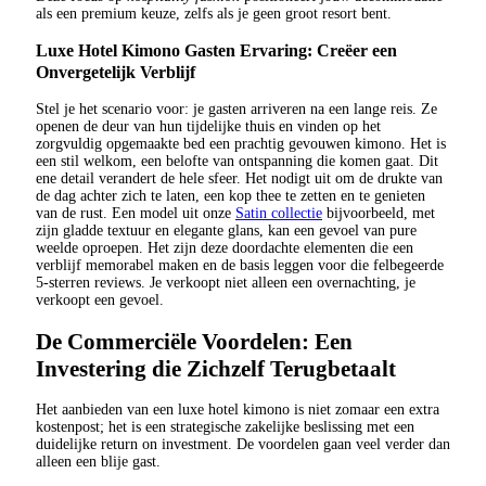
als een premium keuze, zelfs als je geen groot resort bent.
Luxe Hotel Kimono Gasten Ervaring: Creëer een
Onvergetelijk Verblijf
Stel je het scenario voor: je gasten arriveren na een lange reis. Ze
openen de deur van hun tijdelijke thuis en vinden op het
zorgvuldig opgemaakte bed een prachtig gevouwen kimono. Het is
een stil welkom, een belofte van ontspanning die komen gaat. Dit
ene detail verandert de hele sfeer. Het nodigt uit om de drukte van
de dag achter zich te laten, een kop thee te zetten en te genieten
van de rust. Een model uit onze
Satin collectie
bijvoorbeeld, met
zijn gladde textuur en elegante glans, kan een gevoel van pure
weelde oproepen. Het zijn deze doordachte elementen die een
verblijf memorabel maken en de basis leggen voor die felbegeerde
5-sterren reviews. Je verkoopt niet alleen een overnachting, je
verkoopt een gevoel.
De Commerciële Voordelen: Een
Investering die Zichzelf Terugbetaalt
Het aanbieden van een luxe hotel kimono is niet zomaar een extra
kostenpost; het is een strategische zakelijke beslissing met een
duidelijke return on investment. De voordelen gaan veel verder dan
alleen een blije gast.