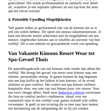
gastvrijheid. Het straalt professionaliteit en aandacht voor detail
uit, waardoor je een reputatie opbouwt als een top-host die niets
aan het toeval overlaat.
4. Potentiële Upselling Mogelijkheden
Veel gasten zullen zo gecharmeerd zijn van de kimono dat ze er
zelf een willen hebben. Dit opent een nieuwe inkomstenstroom. Je
kunt een discrete notitie achterlaten met de mogelijkheid om een
nieuwe, ongebruikte kimono aan te schaffen als souvenir van hun
verblijf. Dit is een subtiele en gewaardeerde vorm van upselling.
Van Vakantie Kimono Resort Wear tot
Spa-Gevoel Thuis
De aantrekkingskracht van een kimono reikt verder dan alleen het
verblijf. Het brengt het gevoel van
resort wear kimono
naar een
intieme, persoonlijke setting. Je gasten kunnen de dag beginnen
met een kop koffie op het balkon in hun kimono, of de avond
afsluiten in pure comfort. Het creëert een
spa kimono wellness
hospitality
sfeer, een oase van rust binnen jouw vier muren. Voor
een extra vleugje allure, biedt onze
Seduction collectie
ontwerpen
die luxe en comfort perfect combineren, ideaal voor een
romantisch uitje of een verblijf waar gasten zichzelf echt willen
verwennen. Je geeft ze een ervaring die ze mee naar huis nemen,
een herinnering aan de ontspanning die ze bij jou vonden.