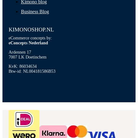
Kimono blog
Business Blog
KIMONOSHOP.NL
eCommerce concepts by:
eConcepts Nederland
Ardennen 17
7007 LK Doetinchem
KvK: 86034634
Btw-id: NL004181586B53