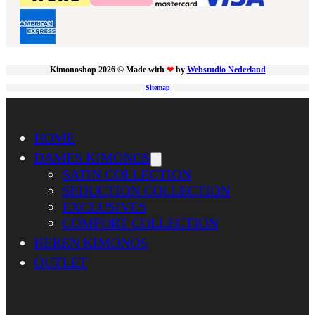
Kimonoshop 2026 © Made with
❤
by
Webstudio Nederland
Sitemap
HOME
DAMES KIMONOS
SATIN COLLECTION
SEDUCTION COLLECTION
EXCLUSIVES
COMFORT COLLECTION
HEREN KIMONOS
OUTLET