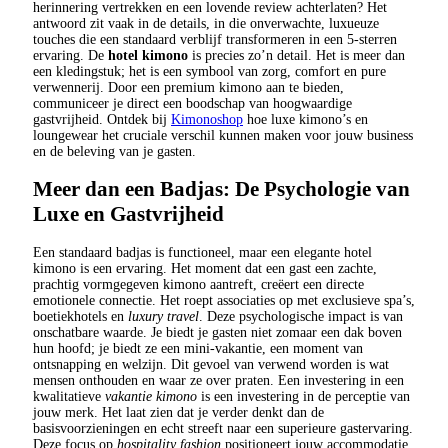
herinnering vertrekken en een lovende review achterlaten? Het
antwoord zit vaak in de details, in die onverwachte, luxueuze
touches die een standaard verblijf transformeren in een 5-sterren
ervaring. De
hotel kimono
is precies zo’n detail. Het is meer dan
een kledingstuk; het is een symbool van zorg, comfort en pure
verwennerij. Door een premium kimono aan te bieden,
communiceer je direct een boodschap van hoogwaardige
gastvrijheid. Ontdek bij
Kimonoshop
hoe luxe kimono’s en
loungewear het cruciale verschil kunnen maken voor jouw business
en de beleving van je gasten.
Meer dan een Badjas: De Psychologie van
Luxe en Gastvrijheid
Een standaard badjas is functioneel, maar een elegante hotel
kimono is een ervaring. Het moment dat een gast een zachte,
prachtig vormgegeven kimono aantreft, creëert een directe
emotionele connectie. Het roept associaties op met exclusieve spa’s,
boetiekhotels en
luxury travel
. Deze psychologische impact is van
onschatbare waarde. Je biedt je gasten niet zomaar een dak boven
hun hoofd; je biedt ze een mini-vakantie, een moment van
ontsnapping en welzijn. Dit gevoel van verwend worden is wat
mensen onthouden en waar ze over praten. Een investering in een
kwalitatieve
vakantie kimono
is een investering in de perceptie van
jouw merk. Het laat zien dat je verder denkt dan de
basisvoorzieningen en echt streeft naar een superieure gastervaring.
Deze focus op
hospitality fashion
positioneert jouw accommodatie