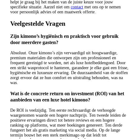
helpt je graag bij het maken van de juiste keuze voor jouw
specifieke situatie. Aarzel niet om
contact
met ons op te nemen
voor persoonlijk advies of een maatwerk offerte.
Veelgestelde Vragen
Zijn kimono’s hygiënisch en praktisch voor gebruik
door meerdere gasten?
Absoluut. Onze kimono’s zijn vervaardigd uit hoogwaardige,
premium materialen die ontworpen zijn om professioneel en
frequent gereinigd te worden, net als luxe hotelbeddengoed. Door
een strikt wasprotocol te hanteren, garandeer je elke gast een frisse,
hygiënische en luxueuze ervaring. De duurzaamheid van de stoffen
zorgt ervoor dat ze hun comfort en uitstraling behouden, was na
was.
Wat is de concrete return on investment (ROI) van het
aanbieden van een luxe hotel kimono?
De ROI is veelzijdig. Ten eerste rechtvaardigt de verhoogde
waargenomen waarde een hogere nachtprijs. Ten tweede leiden de
positieve ervaringen direct tot betere reviews en een hogere
ranking op platforms, wat meer boekingen genereert. Ten derde
fungeert het als gratis marketing via social media. Op de lange
termijn bouwt het een sterk merkimago op dat leidt tot