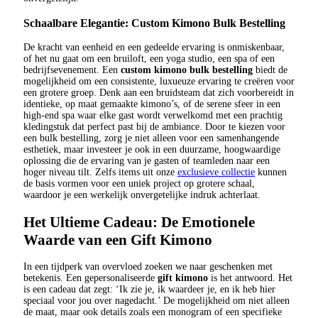
Schaalbare Elegantie: Custom Kimono Bulk Bestelling
De kracht van eenheid en een gedeelde ervaring is onmiskenbaar,
of het nu gaat om een bruiloft, een yoga studio, een spa of een
bedrijfsevenement. Een
custom kimono bulk bestelling
biedt de
mogelijkheid om een consistente, luxueuze ervaring te creëren voor
een grotere groep. Denk aan een bruidsteam dat zich voorbereidt in
identieke, op maat gemaakte kimono’s, of de serene sfeer in een
high-end spa waar elke gast wordt verwelkomd met een prachtig
kledingstuk dat perfect past bij de ambiance. Door te kiezen voor
een bulk bestelling, zorg je niet alleen voor een samenhangende
esthetiek, maar investeer je ook in een duurzame, hoogwaardige
oplossing die de ervaring van je gasten of teamleden naar een
hoger niveau tilt. Zelfs items uit onze
exclusieve collectie
kunnen
de basis vormen voor een uniek project op grotere schaal,
waardoor je een werkelijk onvergetelijke indruk achterlaat.
Het Ultieme Cadeau: De Emotionele
Waarde van een Gift Kimono
In een tijdperk van overvloed zoeken we naar geschenken met
betekenis. Een gepersonaliseerde
gift kimono
is het antwoord. Het
is een cadeau dat zegt: ‘Ik zie je, ik waardeer je, en ik heb hier
speciaal voor jou over nagedacht.’ De mogelijkheid om niet alleen
de maat, maar ook details zoals een monogram of een specifieke