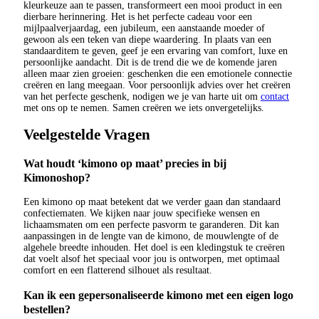
kleurkeuze aan te passen, transformeert een mooi product in een
dierbare herinnering. Het is het perfecte cadeau voor een
mijlpaalverjaardag, een jubileum, een aanstaande moeder of
gewoon als een teken van diepe waardering. In plaats van een
standaarditem te geven, geef je een ervaring van comfort, luxe en
persoonlijke aandacht. Dit is de trend die we de komende jaren
alleen maar zien groeien: geschenken die een emotionele connectie
creëren en lang meegaan. Voor persoonlijk advies over het creëren
van het perfecte geschenk, nodigen we je van harte uit om
contact
met ons op te nemen. Samen creëren we iets onvergetelijks.
Veelgestelde Vragen
Wat houdt ‘kimono op maat’ precies in bij
Kimonoshop?
Een kimono op maat betekent dat we verder gaan dan standaard
confectiematen. We kijken naar jouw specifieke wensen en
lichaamsmaten om een perfecte pasvorm te garanderen. Dit kan
aanpassingen in de lengte van de kimono, de mouwlengte of de
algehele breedte inhouden. Het doel is een kledingstuk te creëren
dat voelt alsof het speciaal voor jou is ontworpen, met optimaal
comfort en een flatterend silhouet als resultaat.
Kan ik een gepersonaliseerde kimono met een eigen logo
bestellen?