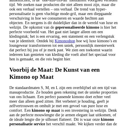
authenticiteit, is de ‘one-size-fits-all’ mentaliteit voorgoed verleden
tijd. We zoeken naar producten die niet alleen mooi zijn, maar die
ook een verhaal vertellen – ons verhaal. De trend van hyper-
personalisatie is geen vluchtige mode-gril, maar een diepgaande
verschuiving in hoe we consumeren en waarde hechten aan
objecten. En nergens is dit duidelijker dan in de wereld van luxe en
welzijn. De opkomst van de
gepersonaliseerde kimono
is hier het
perfecte voorbeeld van. Het gaat niet langer alleen om een
kledingstuk; het is een ervaring, een statement en een verlengstuk
van je identiteit. Ontdek bij
Kimonoshop
hoe wij luxe kimono’s en
loungewear transformeren tot een uniek, persoonlijk meesterwerk
dat perfect bij jou of je merk past. We zien een toekomst waarin
iedereen kan genieten van kleding die voelt alsof het speciaal voor
hen is gemaakt, en die reis begint hier.
Voorbij de Maat: De Kunst van een
Kimono op Maat
De standaardmaten S, M, en L zijn een overblijfsel uit een tijd van
massaproductie. Ze houden geen rekening met de unieke proporties
van ons lichaam. Een perfect passende kimono doet echter veel
meer dan alleen goed zitten. Het verbetert je houding, geeft je
zelfvertrouwen en omhult je met een gevoel van pure luxe en
comfort. Een
kimono op maat
is een investering in welzijn. Denk
aan de perfecte mouwlengte die je armen elegant laat uitkomen, of
de ideale lengte die je silhouet flatteert. Dit is waar onze
kimono
personalisatie service
het verschil maakt. We kijken verder dan de