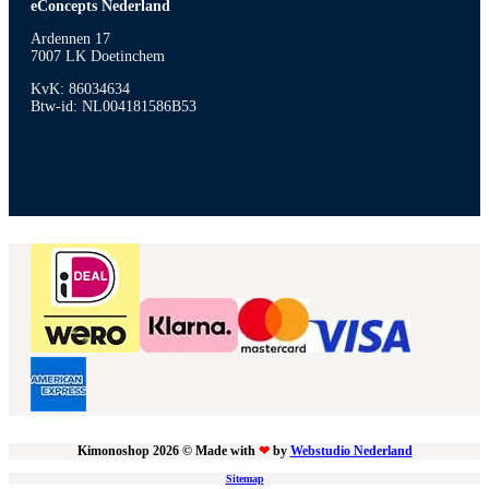
eConcepts Nederland
Ardennen 17
7007 LK Doetinchem
KvK: 86034634
Btw-id: NL004181586B53
Kimonoshop 2026 © Made with
❤
by
Webstudio Nederland
Sitemap