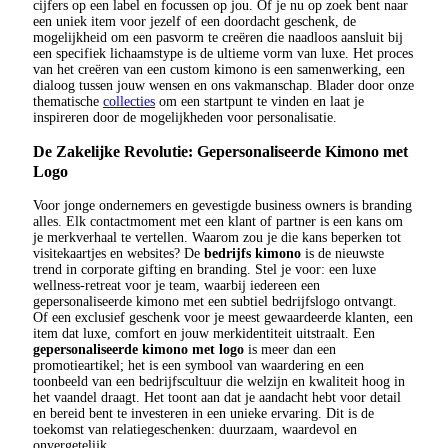
cijfers op een label en focussen op jou. Of je nu op zoek bent naar
een uniek item voor jezelf of een doordacht geschenk, de
mogelijkheid om een pasvorm te creëren die naadloos aansluit bij
een specifiek lichaamstype is de ultieme vorm van luxe. Het proces
van het creëren van een custom kimono is een samenwerking, een
dialoog tussen jouw wensen en ons vakmanschap. Blader door onze
thematische
collecties
om een startpunt te vinden en laat je
inspireren door de mogelijkheden voor personalisatie.
De Zakelijke Revolutie: Gepersonaliseerde Kimono met
Logo
Voor jonge ondernemers en gevestigde business owners is branding
alles. Elk contactmoment met een klant of partner is een kans om
je merkverhaal te vertellen. Waarom zou je die kans beperken tot
visitekaartjes en websites? De
bedrijfs kimono
is de nieuwste
trend in corporate gifting en branding. Stel je voor: een luxe
wellness-retreat voor je team, waarbij iedereen een
gepersonaliseerde kimono met een subtiel bedrijfslogo ontvangt.
Of een exclusief geschenk voor je meest gewaardeerde klanten, een
item dat luxe, comfort en jouw merkidentiteit uitstraalt. Een
gepersonaliseerde kimono met logo
is meer dan een
promotieartikel; het is een symbool van waardering en een
toonbeeld van een bedrijfscultuur die welzijn en kwaliteit hoog in
het vaandel draagt. Het toont aan dat je aandacht hebt voor detail
en bereid bent te investeren in een unieke ervaring. Dit is de
toekomst van relatiegeschenken: duurzaam, waardevol en
onvergetelijk.