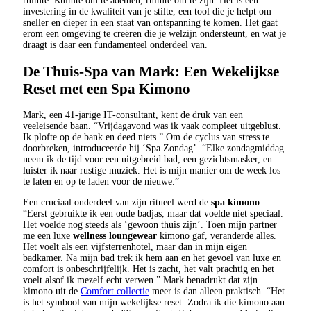
ruimte. Ruimte om te ademen, ruimte om te zijn. Het is een
investering in de kwaliteit van je stilte, een tool die je helpt om
sneller en dieper in een staat van ontspanning te komen. Het gaat
erom een omgeving te creëren die je welzijn ondersteunt, en wat je
draagt is daar een fundamenteel onderdeel van.
De Thuis-Spa van Mark: Een Wekelijkse
Reset met een Spa Kimono
Mark, een 41-jarige IT-consultant, kent de druk van een
veeleisende baan. “Vrijdagavond was ik vaak compleet uitgeblust.
Ik plofte op de bank en deed niets.” Om de cyclus van stress te
doorbreken, introduceerde hij ‘Spa Zondag’. “Elke zondagmiddag
neem ik de tijd voor een uitgebreid bad, een gezichtsmasker, en
luister ik naar rustige muziek. Het is mijn manier om de week los
te laten en op te laden voor de nieuwe.”
Een cruciaal onderdeel van zijn ritueel werd de
spa kimono
.
“Eerst gebruikte ik een oude badjas, maar dat voelde niet speciaal.
Het voelde nog steeds als ‘gewoon thuis zijn’. Toen mijn partner
me een luxe
wellness loungewear
kimono gaf, veranderde alles.
Het voelt als een vijfsterrenhotel, maar dan in mijn eigen
badkamer. Na mijn bad trek ik hem aan en het gevoel van luxe en
comfort is onbeschrijfelijk. Het is zacht, het valt prachtig en het
voelt alsof ik mezelf echt verwen.” Mark benadrukt dat zijn
kimono uit de
Comfort collectie
meer is dan alleen praktisch. “Het
is het symbool van mijn wekelijkse reset. Zodra ik die kimono aan