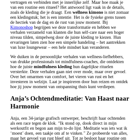
vertragen en verbinden met je innerlijke zelf. Maar hoe maak je
van een routine een ritueel? Het antwoord ligt vaak in de details,
zoals de kleding die je draagt. Een
wellness kimono
is niet zomaar
een kledingstuk; het is een intentie. Het is de fysieke grens tussen
de hectiek van de dag en de rust van jouw moment. Bij
Kimonoshop
begrijpen we deze transformatie en hebben we
verhalen verzameld van klanten die hun self-care naar een hoger
niveau tilden, simpelweg door de juiste kleding te kiezen. Hun
ervaringen laten zien hoe een simpele handeling – het aantrekken
van luxe loungewear – een hele mindset kan veranderen.
We duiken in de persoonlijke verhalen van wellness-liefhebbers,
van drukke professionals tot mindfulness-coaches, die ontdekten
hoe de juiste
mindfulness kleding
hun dagelijkse rituelen
versterkte. Deze verhalen gaan niet over mode, maar over gevoel.
Over het omarmen van comfort, het vieren van rust en het
investeren in welzijn. Laat je inspireren door hun reizen en ontdek
hoe jij jouw moment van ontspanning thuis kunt verdiepen.
Anja’s Ochtendmeditatie: Van Haast naar
Harmonie
Anja, een 34-jarige grafisch ontwerper, beschrijft haar ochtenden
als een race tegen de klok. “Ik stond op, dook direct in mijn
werkoutfit en begon aan mijn to-do lijst. Meditatie was iets wat ik
‘moest’ doen, een taakje om af te vinken.” Ze probeerde van alles,
maar het gevoel van rust bleef uit. Tot ze besloot haar routine om