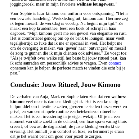
joggingbroek, maar in mijn favoriete
wellness loungewear
.”
Voor Sophie is haar kimono een uniform voor ontspanning. “Het is
een bewuste handeling. Werkkleding uit, kimono aan. Hiermee zeg
ik tegen mezelf: de werkdag is voorbij. Nu begint mijn tijd.” Ze
maakt een kop kruidenthee, leest een boek of schrijft in haar
dagboek. “Mijn kimono geeft me een gevoel van elegantie en rust.
Het is comfortabel genoeg om op de bank te loungen, maar voelt
tegelijkertijd zo luxe dat ik me er speciaal in voel. Het helpt me
om de overgang te maken van ‘geven’ naar ‘ontvangen’ en mezelf
de zorg te gunnen die ik mijn cliënten ook adviseer.” Ze voegt toe:
“Als je twijfelt over welke stijl het beste bij jouw ritueel past, kan
ik echt aanraden om persoonlijk advies te vragen. Even
contact
opnemen kan je helpen de perfecte match te vinden die echt bij je
past.”
Conclusie: Jouw Ritueel, Jouw Kimono
De verhalen van Anja, Mark en Sophie laten zien dat een
wellness
kimono
veel meer is dan een kledingstuk. Het is een krachtig
hulpmiddel om intentie te zetten, grenzen te stellen tussen werk en
privé, en van een simpele routine een betekenisvol ritueel te
maken. Het is een investering in je eigen welzijn. Of je nu een
moment van stilte zoekt in de ochtend, een luxe spa-ervaring thuis
creëert, of bewust de dag afsluit, de juiste kleding versterkt de
ervaring. Het omhult je in comfort en luxe, en herinnert je eraan
dat je het waard bent om goed voor jezelf te zorgen.