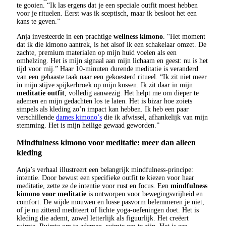
te gooien. “Ik las ergens dat je een speciale outfit moest hebben
voor je rituelen. Eerst was ik sceptisch, maar ik besloot het een
kans te geven.”
Anja investeerde in een prachtige
wellness kimono
. “Het moment
dat ik die kimono aantrek, is het alsof ik een schakelaar omzet. De
zachte, premium materialen op mijn huid voelen als een
omhelzing. Het is mijn signaal aan mijn lichaam en geest: nu is het
tijd voor mij.” Haar 10-minuten durende meditatie is veranderd
van een gehaaste taak naar een gekoesterd ritueel. “Ik zit niet meer
in mijn stijve spijkerbroek op mijn kussen. Ik zit daar in mijn
meditatie outfit
, volledig aanwezig. Het helpt me om dieper te
ademen en mijn gedachten los te laten. Het is bizar hoe zoiets
simpels als kleding zo’n impact kan hebben. Ik heb een paar
verschillende
dames kimono’s
die ik afwissel, afhankelijk van mijn
stemming. Het is mijn heilige gewaad geworden.”
Mindfulness kimono voor meditatie: meer dan alleen
kleding
Anja’s verhaal illustreert een belangrijk mindfulness-principe:
intentie. Door bewust een specifieke outfit te kiezen voor haar
meditatie, zette ze de intentie voor rust en focus. Een
mindfulness
kimono voor meditatie
is ontworpen voor bewegingsvrijheid en
comfort. De wijde mouwen en losse pasvorm belemmeren je niet,
of je nu zittend mediteert of lichte yoga-oefeningen doet. Het is
kleding die ademt, zowel letterlijk als figuurlijk. Het creëert