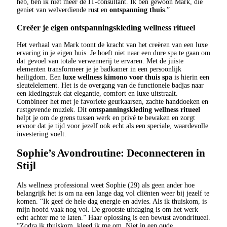
heb, ben ik niet meer de IT-consultant. Ik ben gewoon Mark, die
geniet van welverdiende rust en
ontspanning thuis
.”
Creëer je eigen ontspanningskleding wellness ritueel
Het verhaal van Mark toont de kracht van het creëren van een luxe
ervaring in je eigen huis. Je hoeft niet naar een dure spa te gaan om
dat gevoel van totale verwennerij te ervaren. Met de juiste
elementen transformeer je je badkamer in een persoonlijk
heiligdom. Een
luxe wellness kimono voor thuis spa
is hierin een
sleutelelement. Het is de overgang van de functionele badjas naar
een kledingstuk dat elegantie, comfort en luxe uitstraalt.
Combineer het met je favoriete geurkaarsen, zachte handdoeken en
rustgevende muziek. Dit
ontspanningskleding wellness ritueel
helpt je om de grens tussen werk en privé te bewaken en zorgt
ervoor dat je tijd voor jezelf ook echt als een speciale, waardevolle
investering voelt.
Sophie’s Avondroutine: Deconnecteren in
Stijl
Als wellness professional weet Sophie (29) als geen ander hoe
belangrijk het is om na een lange dag vol cliënten weer bij jezelf te
komen. “Ik geef de hele dag energie en advies. Als ik thuiskom, is
mijn hoofd vaak nog vol. De grootste uitdaging is om het werk
echt achter me te laten.” Haar oplossing is een bewust avondritueel.
“Zodra ik thuiskom, kleed ik me om. Niet in een oude