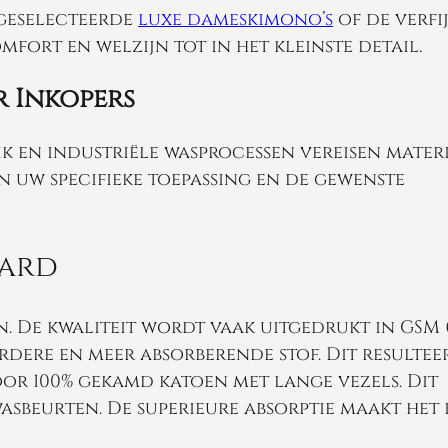
 geselecteerde
luxe dameskimono’s
of de verfi
mfort en welzijn tot in het kleinste detail.
r Inkopers
uik en industriële wasprocessen vereisen mater
n uw specifieke toepassing en de gewenste
aard
den. De kwaliteit wordt vaak uitgedrukt in GSM
rdere en meer absorberende stof. Dit resultee
 voor 100% gekamd katoen met lange vezels. Dit
sbeurten. De superieure absorptie maakt het 