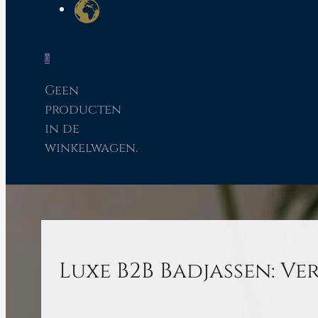
0
Geen
producten
in de
winkelwagen.
Luxe B2B Badjassen: V