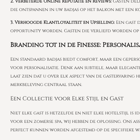
2. Verbeterde Online Reputatie en Reviews:
Gasten dele
die ontspannen in uw badjas op het balkon met een kop
3. Verhoogde Klantloyaliteit en Upselling:
Een gast d
opportunity worden. Gasten die verliefd worden op h
Branding tot in de Finesse: Personali
Een standaard badjas biedt comfort, maar een gepers
voor personalisatie. Denk aan subtiele, maar elegant
laat zien dat u over elk aspect van de gastervaring 
merkbeleving centraal staan.
Een Collectie voor Elke Stijl en Gast
Niet elke gast is hetzelfde en niet elke hotelstijl i
voor een zomerse spa, wij hebben de oplossing. Ons a
perfect kunnen worden afgestemd op de specifieke we