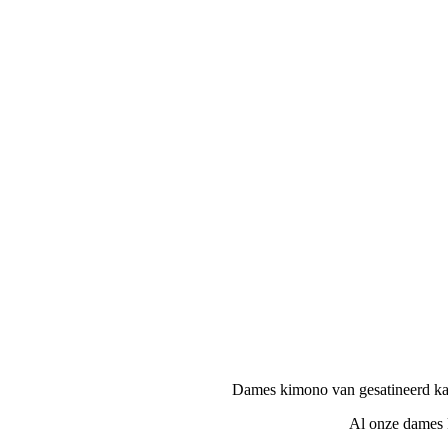
Dames kimono van gesatineerd kato
Al onze dames k