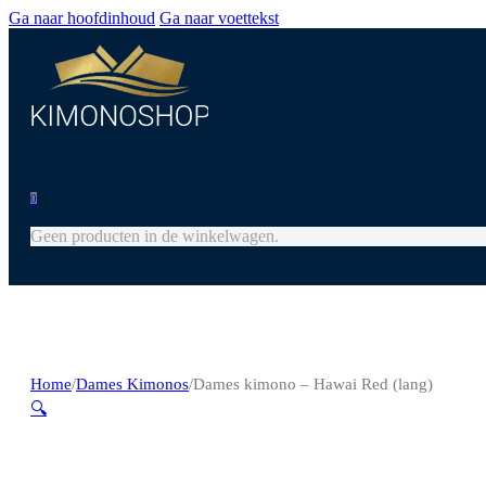
Ga naar hoofdinhoud
Ga naar voettekst
0
Geen producten in de winkelwagen.
Home
/
Dames Kimonos
/
Dames kimono – Hawai Red (lang)
🔍