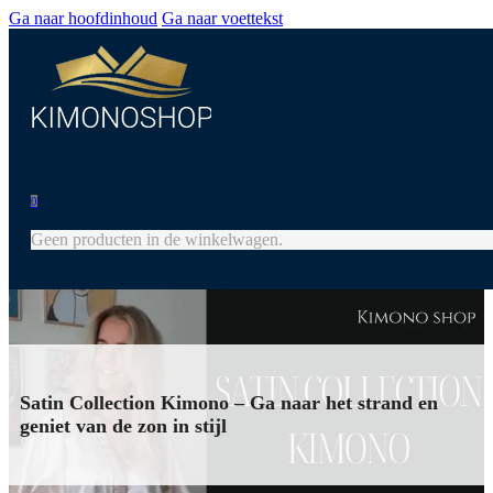
Ga naar hoofdinhoud
Ga naar voettekst
0
Geen producten in de winkelwagen.
Satin Collection Kimono – Ga naar het strand en
geniet van de zon in stijl