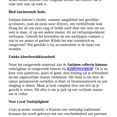
waar men naar op zoek is.
Bied fascinerende looks
Satijnen kimono’s bieden, wanneer aangekleed met geschikte
accessoires, zoals de juiste soort drijvers, een verbluffende look.
Draag het als een extra laag of bedek uzelf door een riem om uw
west te slaan, of op een andere manier, dit zal verbazingwekkend
verfraaien. Gebruik het bovendien als een nachtjapon wanneer u
rust in uw armen of partner. Klinkt het niet romantisch en
rustgevend? Wat geschikt is bij accommodatie in de buurt van
stranden.
Unieke kleurbeschikbaarheid
Naast het rustgevende materiaal zijn de
Satijnen collectie kimono
verkrijgbaar in rustgevende kleuren bij
KIMONOSHOP
. Of je nu
kiest voor pastelroze, paars of goud, deze kleding zal je schoonheid
op een ongelooflijke manier verbeteren. Het beste is om door de
natuur geïnspireerde oorbellen in blad- of bloemensnijwerk en jute
slingbag te steken. Maak je look compleet door een bril op je
gezicht te zetten. Dit alles is om je jurk op een verfijnde manier
aan te vullen.
Next Level Veelzijdigheid
Zoals al eerder vermeld, is Kimono een veelzijdig traditioneel
kostuum dat wordt geleverd met een verscheidenheid aan patronen