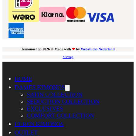
Kimonoshop 2026 © Made with
❤
by
Webstudio Nederland
Sitemap
HOME
DAMES KIMONOS
SATIN COLLECTION
SEDUCTION COLLECTION
EXCLUSIVES
COMFORT COLLECTION
HEREN KIMONOS
OUTLET