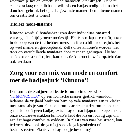
waarmee je het op verschillende manieren kunt dragen. Of je nu
een extra laag op je lichaam wilt of een badjas nodig hebt na het
douchen, gebruik het op elke gewenste manier. Een ultieme manier
om creativiteit te tonen!
Tijdloze mode-instantie
Kimono wordt al honderden jaren door individuen omarmd
vanwege de altijd groene modestijl. Het is een Japanse outfit, maar
in de loop van de tijd hebben mensen uit verschillende regio’s het
op veel manieren geaccepteerd. Zelfs onze kimono’s worden met
trots op verschillende manieren door mannen gedragen. Als het
aankomt op strandstijlen, kan niets de kimono in welk opzicht dan
ook verslaan.
Zorg voor een mix van mode en comfort
met de badjasjurk ‘Kimono’!
Daarom is de
Satijnen collectie kimono i
n onze winkel
‘
KIMONOSHOP
’ op een iconische manier gestikt, waardoor
iedereen de vrijheid heeft om hem op vele manieren aan te kleden,
met name als je van plan bent om naar de stranden om je heen te
gaan. Je hoeft geen badjas, extra laag of nachtjapon te kopen als je
onze exclusieve stukken kimono’s hebt die los en luchtig zijn om
aan het hoge comfort te voldoen. In plaats van naar het strand, kan
iedereen deze ook dragen bij speciale gelegenheden of
bedrijfsfeesten. Plaats vandaag nog je bestelling!