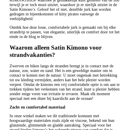
KIMONOSHOP waarmee je gemakkelijk kunt genieten van de zon
terwijl je er toch mooi uitziet, waardoor je er sierlijk uitziet in de
Satin Kimono’s. Geloof het of niet, dezelfde jurk kan worden
gedragen in bijeenkomsten of kitty pirates vanwege de
veelzijdigheid.
Ontdek hoe deze losse, comfortabele jurk is gemaakt om bij elke
strandtrip te passen, van elegantie, uiterlijk en comfort door tot het
einde in de blog te blijven.
Waarom alleen Satin Kimono voor
strandvakanties?
Zwerven en hiken langs de stranden brengt je in contact met de
natuur, zon, water en zand. Het is een geweldige manier om in
contact te komen met de natuur. U moet ongemak met betrekking
tot uw kleding vermijden, anders kan het hele plezier worden
verpest. Omdat de kimono een vrij comfortabele optie is om aan te
trekken tijdens het verkennen van het strand, kunt u plezier hebben
zonder enige vorm van irritatie te ervaren. Maak elk moment
speciaal met een diner bij kaarslicht aan de oceaan!
Zacht en comfortabel materiaal
In onze winkel maken we dit traditionele kostuum met
hoogwaardige materialen zoals zijde en viscose, bekend om hun
glanzende, glimmende en gladde aanraking. Speciaal voor het
strand bieden kimono’s het volgende niveau van comfort dat is