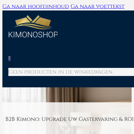
Ga naar hoofdinhoud
Ga naar voettekst
0
Geen producten in de winkelwagen.
B2B Kimono: Upgrade Uw Gastervaring & ROI