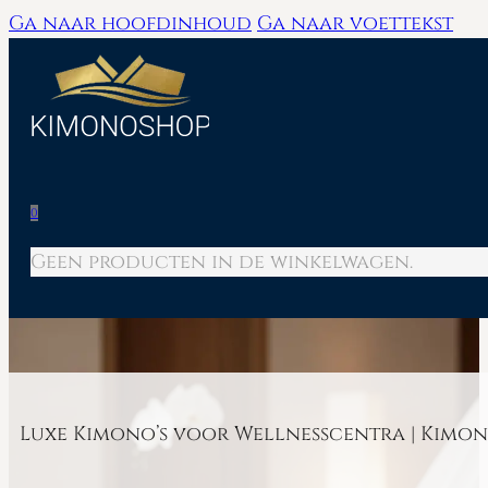
Ga naar hoofdinhoud
Ga naar voettekst
0
Geen producten in de winkelwagen.
Luxe Kimono’s voor Wellnesscentra | Kimon