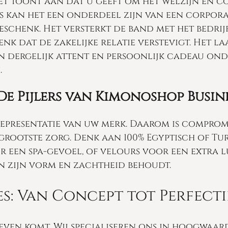
et toont aan dat u geeft om het welzijn en 
kan het een onderdeel zijn van een corpora
eschenk. Het versterkt de band met het bedrijf
k dat de zakelijke relatie verstevigt. Het laa
n dergelijk attent en persoonlijk cadeau on
.
De Pijlers van Kimonoshop Busin
representatie van uw merk. Daarom is compromi
grootste zorg. Denk aan 100% Egyptisch of T
 een spa-gevoel, of velours voor een extra l
n zijn vorm en zachtheid behoudt.
s: Van Concept tot Perfecti
leven komt. Wij specialiseren ons in hoogwaa