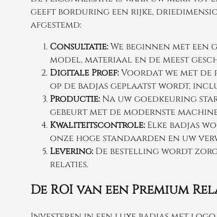
geeft borduring een rijke, driedimensi
afgestemd:
Consultatie:
We beginnen met een ge
model, materiaal en de meest gesc
Digitale Proef:
Voordat we met de p
op de badjas geplaatst wordt, incl
Productie:
Na uw goedkeuring start
gebeurt met de modernste machines
Kwaliteitscontrole:
Elke badjas w
onze hoge standaarden en uw ver
Levering:
De bestelling wordt zorg
relaties.
De ROI van een Premium Re
Investeren in een luxe badjas met logo 