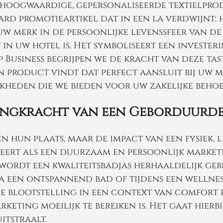
 hoogwaardige, gepersonaliseerde textielprod
ard promotieartikel dat in een la verdwijnt; 
uw merk in de persoonlijke levenssfeer van d
n uw hotel is. Het symboliseert een investeri
op Business begrijpen we de kracht van deze ta
en product vindt dat perfect aansluit bij uw m
jkheden die we bieden voor uw zakelijke behoe
ngkracht van een Geborduurde
hun plaats, maar de impact van een fysiek, lu
ert als een duurzaam en persoonlijk marketin
wordt een kwaliteitsbadjas herhaaldelijk gebr
 na een ontspannend bad of tijdens een wellne
 blootstelling in een context van comfort e
keting moeilijk te bereiken is. Het gaat hier
itstraalt.