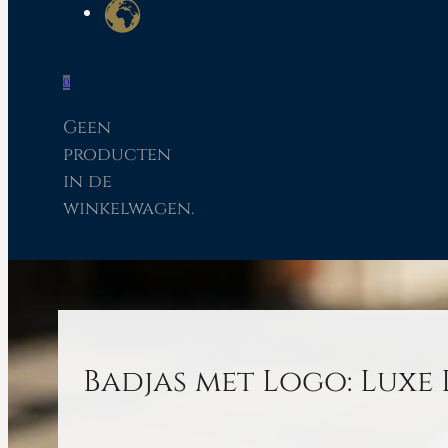
0
Geen
producten
in de
winkelwagen.
Badjas met Logo: Luxe