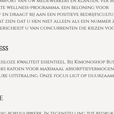
comfort van uw medewerkers en klanten, ver b
te wellness-programma, een beloning voor
 en draagt bij aan een positieve bedrijfscultu
t zien dat u hen niet alleen als een nummer z
derscheidt u van concurrenten die kiezen vo
ess
sloze kwaliteit essentieel. Bij Kimonoshop Bus
urks katoen voor maximaal absorptievermogen
uxe uitstraling. Onze focus ligt op duurzaam
e
rdig borduurwerk. In tegenstelling tot bedruk