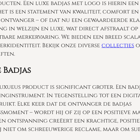
ucten. Een luxe badjas met logo is hierin een
het is een statement van kwaliteit, comfort en
e ontvanger – of dat nu een gewaardeerde kla
ng in welzijn en luxe, wat direct afstraalt op
stbare merkervaring. We bieden een breed scal
erkidentiteit. Bekijk onze diverse
collecties
o
ften.
 Badjas
xueus product is significant groter. Een bad
ginstrument. In tegenstelling tot een digit
uikt. Elke keer dat de ontvanger de badjas
ssmoment – wordt hij of zij op een positieve m
n ontspanning creëert een krachtige, positi
bij niet om schreeuwerige reclame, maar om sub