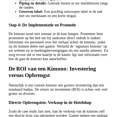
Piping en details:
Gebruik biezen in uw merkkleuren langs
de randen.
Geweven label:
Een prachtig ontworpen label in de nek
met uw merknaam en een korte slogan.
Stap 4: De Implementatie en Promotie
De kimono moet niet zomaar in de kast hangen. Presenteer hem
prominent op het bed om bij aankomst direct indruk te maken.
Informeer uw personeel over het verhaal achter de kimono, zodat
zij dit kunnen delen met gasten. Vermeld de ‘signature kimono’ op
uw website en in boekingsbevestigingen als een unieke amenity. En
zorg ervoor dat er een kaartje in de kamer ligt met informatie over
hoe de gast de kimono kan aanschaffen.
De ROI van een Kimono: Investering
versus Opbrengst
Natuurlijk is een custom kimono een grotere investering dan een
standaard badjas. De return on investment (ROI) is echter ook veel
groter en diverser.
Directe Opbrengsten: Verkoop in de Hotelshop
Zoals de case study laat zien, kan de verkoop van de kimono zelf
een directe bron van inkomsten worden. Gasten nemen een tastbaar