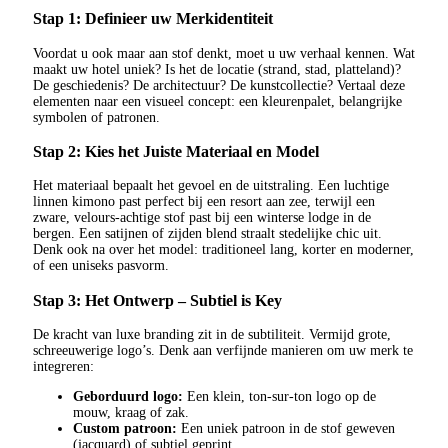
Stap 1: Definieer uw Merkidentiteit
Voordat u ook maar aan stof denkt, moet u uw verhaal kennen. Wat
maakt uw hotel uniek? Is het de locatie (strand, stad, platteland)?
De geschiedenis? De architectuur? De kunstcollectie? Vertaal deze
elementen naar een visueel concept: een kleurenpalet, belangrijke
symbolen of patronen.
Stap 2: Kies het Juiste Materiaal en Model
Het materiaal bepaalt het gevoel en de uitstraling. Een luchtige
linnen kimono past perfect bij een resort aan zee, terwijl een
zware, velours-achtige stof past bij een winterse lodge in de
bergen. Een satijnen of zijden blend straalt stedelijke chic uit.
Denk ook na over het model: traditioneel lang, korter en moderner,
of een uniseks pasvorm.
Stap 3: Het Ontwerp – Subtiel is Key
De kracht van luxe branding zit in de subtiliteit. Vermijd grote,
schreeuwerige logo’s. Denk aan verfijnde manieren om uw merk te
integreren:
Geborduurd logo:
Een klein, ton-sur-ton logo op de
mouw, kraag of zak.
Custom patroon:
Een uniek patroon in de stof geweven
(jacquard) of subtiel geprint.