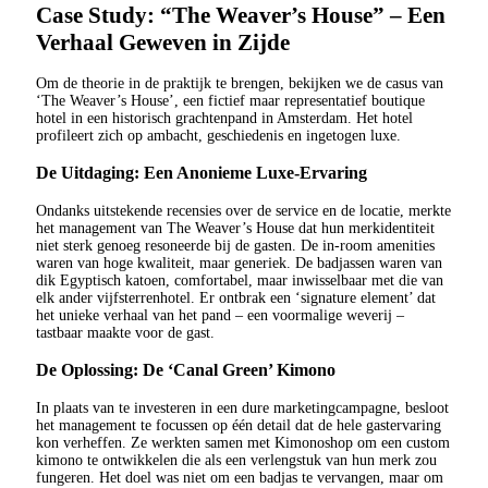
Case Study: “The Weaver’s House” – Een
Verhaal Geweven in Zijde
Om de theorie in de praktijk te brengen, bekijken we de casus van
‘The Weaver’s House’, een fictief maar representatief boutique
hotel in een historisch grachtenpand in Amsterdam. Het hotel
profileert zich op ambacht, geschiedenis en ingetogen luxe.
De Uitdaging: Een Anonieme Luxe-Ervaring
Ondanks uitstekende recensies over de service en de locatie, merkte
het management van The Weaver’s House dat hun merkidentiteit
niet sterk genoeg resoneerde bij de gasten. De in-room amenities
waren van hoge kwaliteit, maar generiek. De badjassen waren van
dik Egyptisch katoen, comfortabel, maar inwisselbaar met die van
elk ander vijfsterrenhotel. Er ontbrak een ‘signature element’ dat
het unieke verhaal van het pand – een voormalige weverij –
tastbaar maakte voor de gast.
De Oplossing: De ‘Canal Green’ Kimono
In plaats van te investeren in een dure marketingcampagne, besloot
het management te focussen op één detail dat de hele gastervaring
kon verheffen. Ze werkten samen met Kimonoshop om een custom
kimono te ontwikkelen die als een verlengstuk van hun merk zou
fungeren. Het doel was niet om een badjas te vervangen, maar om