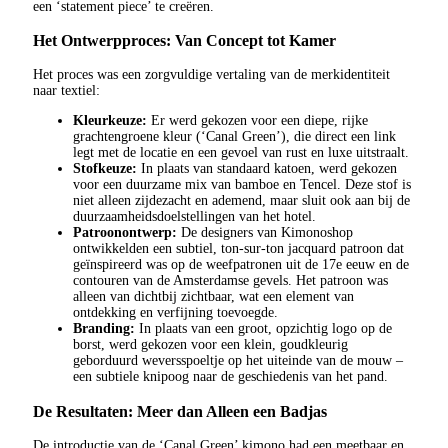
een ‘statement piece’ te creëren.
Het Ontwerpproces: Van Concept tot Kamer
Het proces was een zorgvuldige vertaling van de merkidentiteit
naar textiel:
Kleurkeuze:
Er werd gekozen voor een diepe, rijke
grachtengroene kleur (‘Canal Green’), die direct een link
legt met de locatie en een gevoel van rust en luxe uitstraalt.
Stofkeuze:
In plaats van standaard katoen, werd gekozen
voor een duurzame mix van bamboe en Tencel. Deze stof is
niet alleen zijdezacht en ademend, maar sluit ook aan bij de
duurzaamheidsdoelstellingen van het hotel.
Patroonontwerp:
De designers van Kimonoshop
ontwikkelden een subtiel, ton-sur-ton jacquard patroon dat
geïnspireerd was op de weefpatronen uit de 17e eeuw en de
contouren van de Amsterdamse gevels. Het patroon was
alleen van dichtbij zichtbaar, wat een element van
ontdekking en verfijning toevoegde.
Branding:
In plaats van een groot, opzichtig logo op de
borst, werd gekozen voor een klein, goudkleurig
geborduurd weversspoeltje op het uiteinde van de mouw –
een subtiele knipoog naar de geschiedenis van het pand.
De Resultaten: Meer dan Alleen een Badjas
De introductie van de ‘Canal Green’ kimono had een meetbaar en