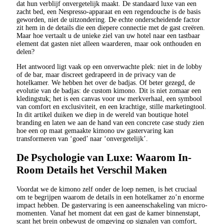
dat hun verblijf onvergetelijk maakt. De standaard luxe van een
zacht bed, een Nespresso-apparaat en een regendouche is de basis
geworden, niet de uitzondering. De echte onderscheidende factor
zit hem in de details die een diepere connectie met de gast creëren.
Maar hoe vertaalt u de unieke ziel van uw hotel naar een tastbaar
element dat gasten niet alleen waarderen, maar ook onthouden en
delen?
Het antwoord ligt vaak op een onverwachte plek: niet in de lobby
of de bar, maar discreet gedrapeerd in de privacy van de
hotelkamer. We hebben het over de badjas. Of beter gezegd, de
evolutie van de badjas: de custom kimono. Dit is niet zomaar een
kledingstuk; het is een canvas voor uw merkverhaal, een symbool
van comfort en exclusiviteit, en een krachtige, stille marketingtool.
In dit artikel duiken we diep in de wereld van boutique hotel
branding en laten we aan de hand van een concrete case study zien
hoe een op maat gemaakte kimono uw gastervaring kan
transformeren van ‘goed’ naar ‘onvergetelijk’.
De Psychologie van Luxe: Waarom In-
Room Details het Verschil Maken
Voordat we de kimono zelf onder de loep nemen, is het cruciaal
om te begrijpen waarom de details in een hotelkamer zo’n enorme
impact hebben. De gastervaring is een aaneenschakeling van micro-
momenten. Vanaf het moment dat een gast de kamer binnenstapt,
scant het brein onbewust de omgeving op signalen van comfort,