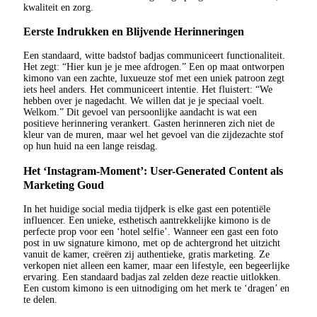
kwaliteit en zorg.
Eerste Indrukken en Blijvende Herinneringen
Een standaard, witte badstof badjas communiceert functionaliteit.
Het zegt: “Hier kun je je mee afdrogen.” Een op maat ontworpen
kimono van een zachte, luxueuze stof met een uniek patroon zegt
iets heel anders. Het communiceert intentie. Het fluistert: “We
hebben over je nagedacht. We willen dat je je speciaal voelt.
Welkom.” Dit gevoel van persoonlijke aandacht is wat een
positieve herinnering verankert. Gasten herinneren zich niet de
kleur van de muren, maar wel het gevoel van die zijdezachte stof
op hun huid na een lange reisdag.
Het ‘Instagram-Moment’: User-Generated Content als
Marketing Goud
In het huidige social media tijdperk is elke gast een potentiële
influencer. Een unieke, esthetisch aantrekkelijke kimono is de
perfecte prop voor een ‘hotel selfie’. Wanneer een gast een foto
post in uw signature kimono, met op de achtergrond het uitzicht
vanuit de kamer, creëren zij authentieke, gratis marketing. Ze
verkopen niet alleen een kamer, maar een lifestyle, een begeerlijke
ervaring. Een standaard badjas zal zelden deze reactie uitlokken.
Een custom kimono is een uitnodiging om het merk te ‘dragen’ en
te delen.