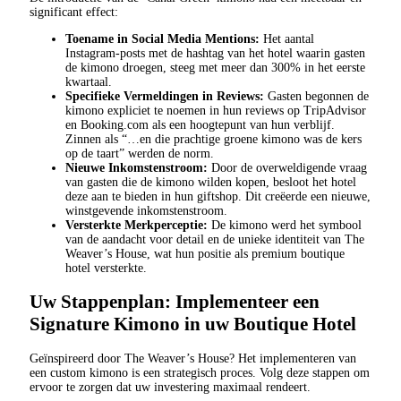
significant effect:
Toename in Social Media Mentions:
Het aantal
Instagram-posts met de hashtag van het hotel waarin gasten
de kimono droegen, steeg met meer dan 300% in het eerste
kwartaal.
Specifieke Vermeldingen in Reviews:
Gasten begonnen de
kimono expliciet te noemen in hun reviews op TripAdvisor
en Booking.com als een hoogtepunt van hun verblijf.
Zinnen als “…en die prachtige groene kimono was de kers
op de taart” werden de norm.
Nieuwe Inkomstenstroom:
Door de overweldigende vraag
van gasten die de kimono wilden kopen, besloot het hotel
deze aan te bieden in hun giftshop. Dit creëerde een nieuwe,
winstgevende inkomstenstroom.
Versterkte Merkperceptie:
De kimono werd het symbool
van de aandacht voor detail en de unieke identiteit van The
Weaver’s House, wat hun positie als premium boutique
hotel versterkte.
Uw Stappenplan: Implementeer een
Signature Kimono in uw Boutique Hotel
Geïnspireerd door The Weaver’s House? Het implementeren van
een custom kimono is een strategisch proces. Volg deze stappen om
ervoor te zorgen dat uw investering maximaal rendeert.