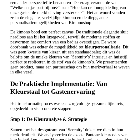
een ander perspectief te benaderen. De vraag veranderde van
“Welke badjas past bij ons?” naar “Hoe kan de loungekleding van
onze gasten de merkbeleving versterken?”. Het antwoord vonden
ze in de elegante, veelzijdige kimono en de diepgaande
personalisatiemogelijkheden van Kimonoshop.
De kimono bood een perfect canvas. De traditionele elegantie sluit
naadloos aan bij het luxegevoel, terwijl de moderne stoffen en
pasvormen het comfort van een badjas overstijgen. De ware
doorbraak was echter de mogelijkheid tot
kleurpersonalisatie
. Dit
was geen kwestie van kiezen uit een standaardpalet; dit was de
belofte om de unieke kleuren van ‘Serenity’s’ interieur en huisstijl
perfect te repliceren in de stof van de kimono’s. We presenteerden
geen product, maar een partnerschap om hun merkverhaal te weven
in elke vezel.
De Praktische Implementatie: Van
Kleurstaal tot Gastenervaring
Het transformatieproces was een zorgvuldige, gezamenlijke reis,
opgedeeld in vier concrete stappen:
Stap 1: De Kleuranalyse & Strategie
Samen met het designteam van ‘Serenity’ doken we diep in hun
merkidentiteit. We analyseerden de exacte Pantone-kleurcodes van
hun huisstijl en de verfkleuren die in het interieur werden gebruikt.