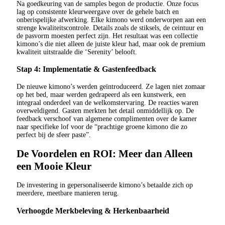
Na goedkeuring van de samples begon de productie. Onze focus
lag op consistente kleurweergave over de gehele batch en
onberispelijke afwerking. Elke kimono werd onderworpen aan een
strenge kwaliteitscontrole. Details zoals de stiksels, de ceintuur en
de pasvorm moesten perfect zijn. Het resultaat was een collectie
kimono’s die niet alleen de juiste kleur had, maar ook de premium
kwaliteit uitstraalde die ‘Serenity’ belooft.
Stap 4: Implementatie & Gastenfeedback
De nieuwe kimono’s werden geïntroduceerd. Ze lagen niet zomaar
op het bed, maar werden gedrapeerd als een kunstwerk, een
integraal onderdeel van de welkomstervaring. De reacties waren
overweldigend. Gasten merkten het detail onmiddellijk op. De
feedback verschoof van algemene complimenten over de kamer
naar specifieke lof voor de “prachtige groene kimono die zo
perfect bij de sfeer paste”.
De Voordelen en ROI: Meer dan Alleen
een Mooie Kleur
De investering in gepersonaliseerde kimono’s betaalde zich op
meerdere, meetbare manieren terug.
Verhoogde Merkbeleving & Herkenbaarheid