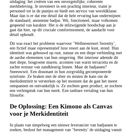
uitdaging: het creëren van een onvergetelijke, coherente
merkbeleving. Je investeert in een prachtig interieur, traint je
personeel tot in de puntjes en biedt een service van wereldklasse.
Maar dan is er dat ene detail dat de hele ervaring kan ondermijnen:
de standaard, anonieme badjas. Wit, functioneel, maar volkomen
gespeend van karakter. Het is de stilzwijgende boodschap aan je
gast dat hier, op dit cruciale comfortmoment, de aandacht voor
detail ophoudt.
Dit was exact het probleem waarvoor ‘Wellnessresort Serenity’,
een fictief maar representatief luxe resort aan de kust, stond. Hun
identiteit was gebouwd op rust, natuur en een diepe verbinding met
de aardse elementen van hun omgeving. Het interieur ademde dit
met diepe, bosgroene muren, accenten van warm terracotta en de
zachte textuur van zandkleurig linnen. Maar de badjassen?
Sneeuwwit. Een dissonant in hun zorgvuldig gecomponeerde
symfonie. Ze braken met de sfeer en misten de kans om de
merkidentiteit te versterken op het moment dat de gast het meest
ontspannen en ontvankelijk is. Ze zochten geen product; ze zochten
een verlengstuk van hun merk. Een tastbare vertaling van hun
filosofie.
De Oplossing: Een Kimono als Canvas
voor je Merkidentiteit
In plaats van simpelweg een nieuwe leverancier van badjassen te
zoeken, besloot het management van ‘Serenity’ de uitdaging vanuit