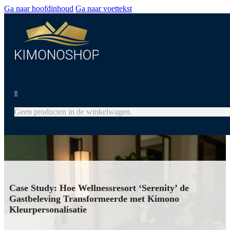
Ga naar hoofdinhoud
Ga naar voettekst
0
Geen producten in de winkelwagen.
Case Study: Hoe Wellnessresort ‘Serenity’ de
Gastbeleving Transformeerde met Kimono
Kleurpersonalisatie