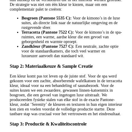
De strategie was niet om één kleur te kiezen, maar om een
complementair palet te creëren:
Bosgroen (Pantone 5535 C):
Voor de kimono’s in de luxe
suites, als directe link naar de natuurlijke omgeving en de
rustgevende sfeer.
Terracotta (Pantone 7522 C):
Voor de kimono’s in de spa-
ruimtes, een warme, aardse kleur die een gevoel van
geborgenheid en warmte oproept.
Zandkleur (Pantone 7527 C):
Een neutrale, zachte optie
voor de standaardkamers, die toch veel warmer en
luxueuzer aanvoelt dan standaard wit.
Stap 2: Materiaalkeuze & Sample Creatie
Een kleur komt pas tot leven op de juiste stof. Voor de spa werd
gekozen voor een zachte, absorberende wafelkatoen in de terracotta
kleur, ideaal voor na een behandeling of saunabezoek. Voor de
suites kozen we een zwaardere, gewassen linnen-katoenmix in
bosgroen, die een gevoel van ingetogen luxe uitstraalt. We
produceerden fysieke stalen van elke stof in de exacte Pantone-
kleur, zodat ‘Serenity’ de kleuren en texturen in hun eigen interieur
kon zien en voelen voordat de volledige productie startte. Deze
tastbare stap was cruciaal voor het vertrouwen en het eindresultaat.
Stap 3: Productie & Kwaliteitscontrole