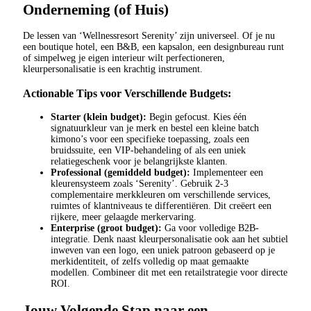
Onderneming (of Huis)
De lessen van ‘Wellnessresort Serenity’ zijn universeel. Of je nu
een boutique hotel, een B&B, een kapsalon, een designbureau runt
of simpelweg je eigen interieur wilt perfectioneren,
kleurpersonalisatie is een krachtig instrument.
Actionable Tips voor Verschillende Budgets:
Starter (klein budget):
Begin gefocust. Kies één
signatuurkleur van je merk en bestel een kleine batch
kimono’s voor een specifieke toepassing, zoals een
bruidssuite, een VIP-behandeling of als een uniek
relatiegeschenk voor je belangrijkste klanten.
Professional (gemiddeld budget):
Implementeer een
kleurensysteem zoals ‘Serenity’. Gebruik 2-3
complementaire merkkleuren om verschillende services,
ruimtes of klantniveaus te differentiëren. Dit creëert een
rijkere, meer gelaagde merkervaring.
Enterprise (groot budget):
Ga voor volledige B2B-
integratie. Denk naast kleurpersonalisatie ook aan het subtiel
inweven van een logo, een uniek patroon gebaseerd op je
merkidentiteit, of zelfs volledig op maat gemaakte
modellen. Combineer dit met een retailstrategie voor directe
ROI.
Jouw Volgende Stap naar een