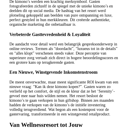
De kimono’s werden een krachtig merksymbool. Gasten
fotografeerden zichzelf in de spiegel met de unieke kimono’s en
deelden dit op social media. De hashtag van het resort werd
plotseling gekoppeld aan beelden van pure ontspanning en luxe,
perfect gestyled in hun merkkleuren. Dit creëerde authentieke,
organische marketing die onbetaalbaar is.
Verbeterde Gasttevredenheid & Loyaliteit
De aandacht voor detail werd een belangrijk gespreksonderwerp in
online reviews. Termen als “doordacht”, “luxueus tot in de details”
en “alles klopt” verschenen steeds vaker. Deze perceptie van
superieure zorg vertaalt zich direct in hogere beoordelingsscores en
een grotere kans op terugkerende gasten.
Een Nieuwe, Winstgevende Inkomstenstroom
De meest onverwachte, maar meest significante ROI kwam van een
nieuwe vraag: “Kan ik deze kimono kopen?”. Gasten waren zo
verliefd op het comfort, de stijl en de kleur dat ze het ‘Serenity’-
gevoel mee naar huis wilden nemen. Het resort besloot de
kimono’s te gaan verkopen in hun giftshop. Binnen zes maanden
hadden de verkopen van de kimono’s de initiële investering
volledig terugverdiend. Wat begon als een kostenpost voor de
gastervaring, transformeerde in een winstgevend retailproduct.
Van Wellnessresort tot Jouw