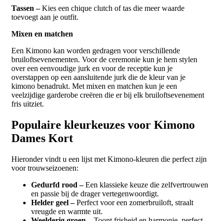
Tassen –
Kies een chique clutch of tas die meer waarde
toevoegt aan je outfit.
Mixen en matchen
Een Kimono kan worden gedragen voor verschillende
bruiloftsevenementen. Voor de ceremonie kun je hem stylen
over een eenvoudige jurk en voor de receptie kun je
overstappen op een aansluitende jurk die de kleur van je
kimono benadrukt. Met mixen en matchen kun je een
veelzijdige garderobe creëren die er bij elk bruiloftsevenement
fris uitziet.
Populaire kleurkeuzes voor Kimono
Dames Kort
Hieronder vindt u een lijst met Kimono-kleuren die perfect zijn
voor trouwseizoenen:
Gedurfd rood –
Een klassieke keuze die zelfvertrouwen
en passie bij de drager vertegenwoordigt.
Helder geel –
Perfect voor een zomerbruiloft, straalt
vreugde en warmte uit.
Weelderig groen –
Toont frisheid en harmonie, perfect