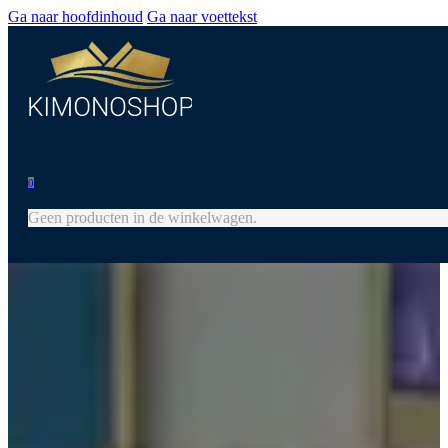
Ga naar hoofdinhoud
Ga naar voettekst
0
Geen producten in de winkelwagen.