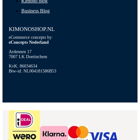
Kimono blog
Business Blog
KIMONOSHOP.NL
eCommerce concepts by:
eConcepts Nederland
Ardennen 17
7007 LK Doetinchem
KvK: 86034634
Btw-id: NL004181586B53