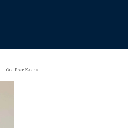
’ – Oud Roze Katoen