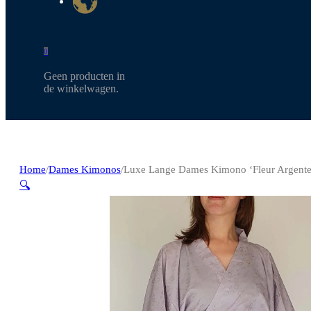
0
Geen producten in
de winkelwagen.
Home
/
Dames Kimonos
/
Luxe Lange Dames Kimono ‘Fleur Argente
🔍