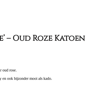
’ – Oud Roze Katoen
ke
e
r oud rose.
y en ook bijzonder mooi als kado.
0.