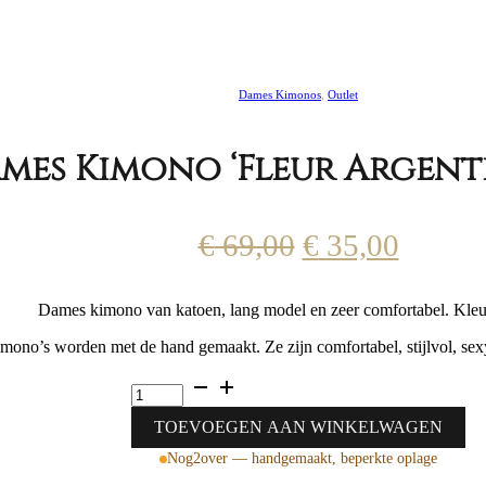
Dames Kimonos
,
Outlet
mes Kimono ‘Fleur Argente
Oorspronkelij
Huidig
€
69,00
€
35,00
prijs
prijs
Dames kimono van katoen, lang model en zeer comfortabel. Kleu
was:
is:
mono’s worden met de hand gemaakt. Ze zijn comfortabel, stijlvol, sex
€ 69,00.
€ 35,0
Luxe
Lange
Dames
TOEVOEGEN AAN WINKELWAGEN
Kimono
Nog
2
over — handgemaakt, beperkte oplage
'Fleur
Argente'