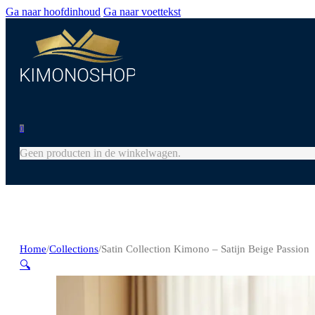
Ga naar hoofdinhoud
Ga naar voettekst
0
Geen producten in de winkelwagen.
Home
/
Collections
/
Satin Collection Kimono – Satijn Beige Passion
🔍