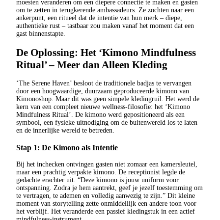
moesten veranderen om een diepere connectie te maken en gasten
om te zetten in terugkerende ambassadeurs. Ze zochten naar een
ankerpunt, een ritueel dat de intentie van hun merk – diepe,
authentieke rust – tastbaar zou maken vanaf het moment dat een
gast binnenstapte.
De Oplossing: Het ‘Kimono Mindfulness
Ritual’ – Meer dan Alleen Kleding
‘The Serene Haven’ besloot de traditionele badjas te vervangen
door een hoogwaardige, duurzaam geproduceerde kimono van
Kimonoshop. Maar dit was geen simpele kledingruil. Het werd de
kern van een compleet nieuwe wellness-filosofie: het ‘Kimono
Mindfulness Ritual’. De kimono werd gepositioneerd als een
symbool, een fysieke uitnodiging om de buitenwereld los te laten
en de innerlijke wereld te betreden.
Stap 1: De Kimono als Intentie
Bij het inchecken ontvingen gasten niet zomaar een kamersleutel,
maar een prachtig verpakte kimono. De receptionist legde de
gedachte erachter uit: “Deze kimono is jouw uniform voor
ontspanning. Zodra je hem aantrekt, geef je jezelf toestemming om
te vertragen, te ademen en volledig aanwezig te zijn.” Dit kleine
moment van storytelling zette onmiddellijk een andere toon voor
het verblijf. Het veranderde een passief kledingstuk in een actief
mindfulness-instrument.