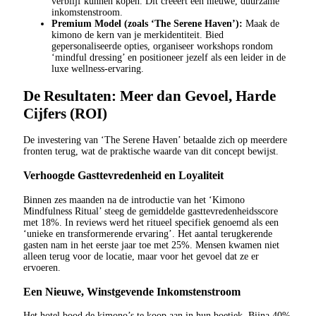
verblijf kunnen kopen. Dit creëert een nieuwe, duurzame
inkomstenstroom.
Premium Model (zoals ‘The Serene Haven’):
Maak de
kimono de kern van je merkidentiteit. Bied
gepersonaliseerde opties, organiseer workshops rondom
‘mindful dressing’ en positioneer jezelf als een leider in de
luxe wellness-ervaring.
De Resultaten: Meer dan Gevoel, Harde
Cijfers (ROI)
De investering van ‘The Serene Haven’ betaalde zich op meerdere
fronten terug, wat de praktische waarde van dit concept bewijst.
Verhoogde Gasttevredenheid en Loyaliteit
Binnen zes maanden na de introductie van het ‘Kimono
Mindfulness Ritual’ steeg de gemiddelde gasttevredenheidsscore
met 18%. In reviews werd het ritueel specifiek genoemd als een
‘unieke en transformerende ervaring’. Het aantal terugkerende
gasten nam in het eerste jaar toe met 25%. Mensen kwamen niet
alleen terug voor de locatie, maar voor het gevoel dat ze er
ervoeren.
Een Nieuwe, Winstgevende Inkomstenstroom
Het hotel bood de kimono’s te koop aan in hun boetiek. Bijna 40%