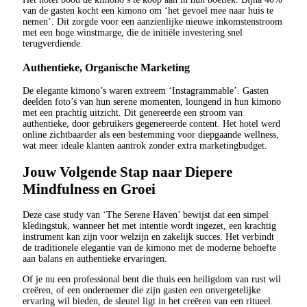
van de gasten kocht een kimono om ‘het gevoel mee naar huis te
nemen’. Dit zorgde voor een aanzienlijke nieuwe inkomstenstroom
met een hoge winstmarge, die de initiële investering snel
terugverdiende.
Authentieke, Organische Marketing
De elegante kimono’s waren extreem ‘Instagrammable’. Gasten
deelden foto’s van hun serene momenten, loungend in hun kimono
met een prachtig uitzicht. Dit genereerde een stroom van
authentieke, door gebruikers gegenereerde content. Het hotel werd
online zichtbaarder als een bestemming voor diepgaande wellness,
wat meer ideale klanten aantrok zonder extra marketingbudget.
Jouw Volgende Stap naar Diepere
Mindfulness en Groei
Deze case study van ‘The Serene Haven’ bewijst dat een simpel
kledingstuk, wanneer het met intentie wordt ingezet, een krachtig
instrument kan zijn voor welzijn en zakelijk succes. Het verbindt
de traditionele elegantie van de kimono met de moderne behoefte
aan balans en authentieke ervaringen.
Of je nu een professional bent die thuis een heiligdom van rust wil
creëren, of een ondernemer die zijn gasten een onvergetelijke
ervaring wil bieden, de sleutel ligt in het creëren van een ritueel.