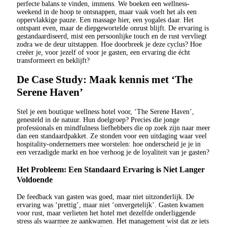
perfecte balans te vinden, immens. We boeken een wellness-
weekend in de hoop te ontsnappen, maar vaak voelt het als een
oppervlakkige pauze. Een massage hier, een yogales daar. Het
ontspant even, maar de diepgewortelde onrust blijft. De ervaring is
gestandaardiseerd, mist een persoonlijke touch en de rust vervliegt
zodra we de deur uitstappen. Hoe doorbreek je deze cyclus? Hoe
creëer je, voor jezelf of voor je gasten, een ervaring die écht
transformeert en beklijft?
De Case Study: Maak kennis met ‘The
Serene Haven’
Stel je een boutique wellness hotel voor, ‘The Serene Haven’,
genesteld in de natuur. Hun doelgroep? Precies die jonge
professionals en mindfulness liefhebbers die op zoek zijn naar meer
dan een standaardpakket. Ze stonden voor een uitdaging waar veel
hospitality-ondernemers mee worstelen: hoe onderscheid je je in
een verzadigde markt en hoe verhoog je de loyaliteit van je gasten?
Het Probleem: Een Standaard Ervaring is Niet Langer
Voldoende
De feedback van gasten was goed, maar niet uitzonderlijk. De
ervaring was ‘prettig’, maar niet ‘onvergetelijk’. Gasten kwamen
voor rust, maar verlieten het hotel met dezelfde onderliggende
stress als waarmee ze aankwamen. Het management wist dat ze iets