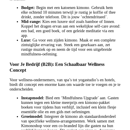
Budget:
Begin met een katoenen kimono. Gebruik hem
elke ochtend 10 minuten terwijl je rustig je koffie of thee
drinkt, zonder telefoon. Dit is jouw ‘ochtendritueel’.
Mid-range:
Kies een luxere stof zoals bamboe of linnen.
Koppel het dragen ervan aan een wekelijkse self-care avond:
een bad, een goed boek, of een geleide meditatie via een
app.
Luxe:
Ga voor een zijden kimono. Maak er een complete
zintuiglijke ervaring van. Steek een geurkaars aan, zet
rustige muziek op en neem de tijd voor een uitgebreide
mindfulness-oefening.
Voor Je Bedrijf (B2B): Een Schaalbaar Wellness
Concept
Voor wellness-ondernemers, van spa’s tot yogastudio’s en hotels,
biedt dit concept een enorme kans om waarde toe te voegen en je te
onderscheiden.
Instapmodel:
Bied een ‘Mindfulness Upgrade’ aan. Gasten
kunnen tegen een kleine meerprijs een kimono-pakket
boeken voor tijdens hun verblijf, inclusief een klein flesje
essentiële olie en een gids met oefeningen.
Groeimodel:
Integreer de kimono als standaardonderdeel
van specifieke wellness-arrangementen. Werk samen met
Kimonoshop voor een co-branded lijn die gasten na hun