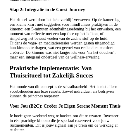
Stap 2: Integratie in de Guest Journey
Het ritueel werd door het hele verblijf verweven. Op de kamer lag
een kleine kaart met suggesties voor mindfulness praktijken in de
kimono: een 5-minuten ademhalingsoefening bij het ontwaken, een
moment van reflectie met een kop thee op het balkon, of
simpelweg het bewust voelen van de zachte stof op de huid.
Tijdens de yoga- en meditatiesessies werden gasten uitgenodigd
hun kimono te dragen, wat een gevoel van eenheid en comfort
creëerde. De kimono was niet langer iets voor ‘na het douchen’,
maar een integraal onderdeel van de wellness-ervaring.
Praktische Implementatie: Van
Thuisritueel tot Zakelijk Succes
Het mooie van dit concept is de schaalbaarheid. Het is niet alleen
voorbehouden aan luxe resorts. Zowel individuen als bedrijven
kunnen de principes toepassen.
Voor Jou (B2C): Creëer Je Eigen Serene Moment Thuis
Je hoeft geen weekend weg te boeken om dit te ervaren. Investeer
in één prachtige kimono die je speciaal reserveert voor jouw
rustmomenten. Dit is jouw signaal aan je brein om de werkdag af
te sluiten.