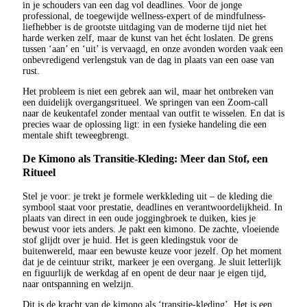
in je schouders van een dag vol deadlines. Voor de jonge
professional, de toegewijde wellness-expert of de mindfulness-
liefhebber is de grootste uitdaging van de moderne tijd niet het
harde werken zelf, maar de kunst van het écht loslaten. De grens
tussen ‘aan’ en ‘uit’ is vervaagd, en onze avonden worden vaak een
onbevredigend verlengstuk van de dag in plaats van een oase van
rust.
Het probleem is niet een gebrek aan wil, maar het ontbreken van
een duidelijk overgangsritueel. We springen van een Zoom-call
naar de keukentafel zonder mentaal van outfit te wisselen. En dat is
precies waar de oplossing ligt: in een fysieke handeling die een
mentale shift teweegbrengt.
De Kimono als Transitie-Kleding: Meer dan Stof, een
Ritueel
Stel je voor: je trekt je formele werkkleding uit – de kleding die
symbool staat voor prestatie, deadlines en verantwoordelijkheid. In
plaats van direct in een oude joggingbroek te duiken, kies je
bewust voor iets anders. Je pakt een kimono. De zachte, vloeiende
stof glijdt over je huid. Het is geen kledingstuk voor de
buitenwereld, maar een bewuste keuze voor jezelf. Op het moment
dat je de ceintuur strikt, markeer je een overgang. Je sluit letterlijk
en figuurlijk de werkdag af en opent de deur naar je eigen tijd,
naar ontspanning en welzijn.
Dit is de kracht van de kimono als ‘transitie-kleding’. Het is een