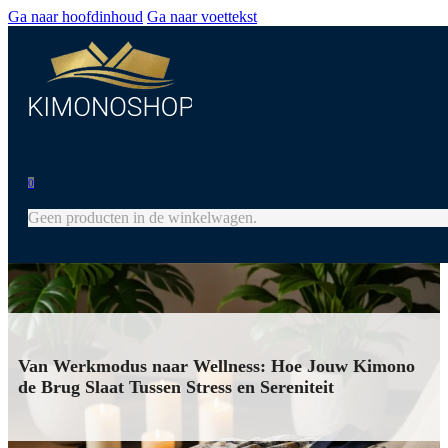
Ga naar hoofdinhoud
Ga naar voettekst
0
Geen producten in de winkelwagen.
Van Werkmodus naar Wellness: Hoe Jouw Kimono
de Brug Slaat Tussen Stress en Sereniteit