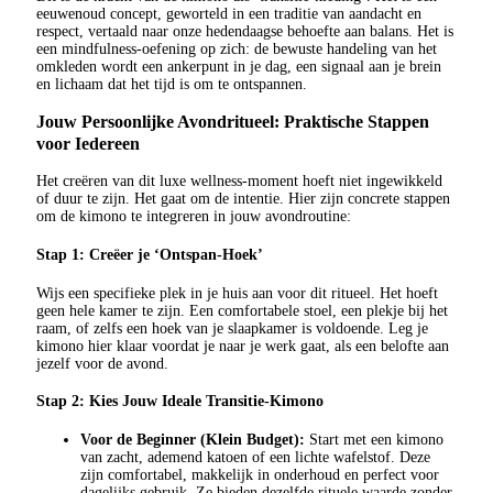
eeuwenoud concept, geworteld in een traditie van aandacht en
respect, vertaald naar onze hedendaagse behoefte aan balans. Het is
een mindfulness-oefening op zich: de bewuste handeling van het
omkleden wordt een ankerpunt in je dag, een signaal aan je brein
en lichaam dat het tijd is om te ontspannen.
Jouw Persoonlijke Avondritueel: Praktische Stappen
voor Iedereen
Het creëren van dit luxe wellness-moment hoeft niet ingewikkeld
of duur te zijn. Het gaat om de intentie. Hier zijn concrete stappen
om de kimono te integreren in jouw avondroutine:
Stap 1: Creëer je ‘Ontspan-Hoek’
Wijs een specifieke plek in je huis aan voor dit ritueel. Het hoeft
geen hele kamer te zijn. Een comfortabele stoel, een plekje bij het
raam, of zelfs een hoek van je slaapkamer is voldoende. Leg je
kimono hier klaar voordat je naar je werk gaat, als een belofte aan
jezelf voor de avond.
Stap 2: Kies Jouw Ideale Transitie-Kimono
Voor de Beginner (Klein Budget):
Start met een kimono
van zacht, ademend katoen of een lichte wafelstof. Deze
zijn comfortabel, makkelijk in onderhoud en perfect voor
dagelijks gebruik. Ze bieden dezelfde rituele waarde zonder