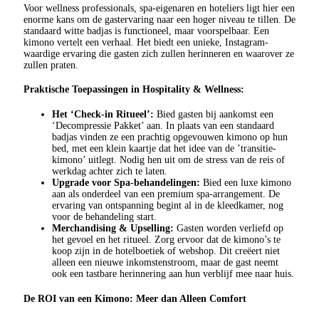
Voor wellness professionals, spa-eigenaren en hoteliers ligt hier een
enorme kans om de gastervaring naar een hoger niveau te tillen. De
standaard witte badjas is functioneel, maar voorspelbaar. Een
kimono vertelt een verhaal. Het biedt een unieke, Instagram-
waardige ervaring die gasten zich zullen herinneren en waarover ze
zullen praten.
Praktische Toepassingen in Hospitality & Wellness:
Het ‘Check-in Ritueel’:
Bied gasten bij aankomst een
‘Decompressie Pakket’ aan. In plaats van een standaard
badjas vinden ze een prachtig opgevouwen kimono op hun
bed, met een klein kaartje dat het idee van de ’transitie-
kimono’ uitlegt. Nodig hen uit om de stress van de reis of
werkdag achter zich te laten.
Upgrade voor Spa-behandelingen:
Bied een luxe kimono
aan als onderdeel van een premium spa-arrangement. De
ervaring van ontspanning begint al in de kleedkamer, nog
voor de behandeling start.
Merchandising & Upselling:
Gasten worden verliefd op
het gevoel en het ritueel. Zorg ervoor dat de kimono’s te
koop zijn in de hotelboetiek of webshop. Dit creëert niet
alleen een nieuwe inkomstenstroom, maar de gast neemt
ook een tastbare herinnering aan hun verblijf mee naar huis.
De ROI van een Kimono: Meer dan Alleen Comfort