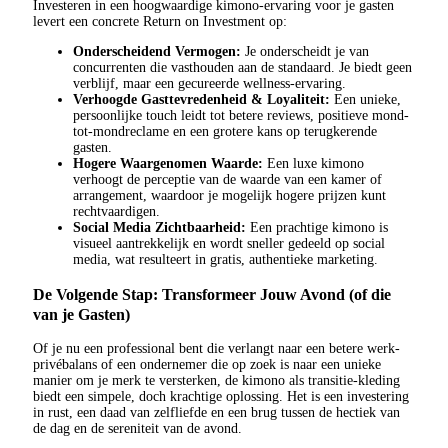
Investeren in een hoogwaardige kimono-ervaring voor je gasten
levert een concrete Return on Investment op:
Onderscheidend Vermogen:
Je onderscheidt je van
concurrenten die vasthouden aan de standaard. Je biedt geen
verblijf, maar een gecureerde wellness-ervaring.
Verhoogde Gasttevredenheid & Loyaliteit:
Een unieke,
persoonlijke touch leidt tot betere reviews, positieve mond-
tot-mondreclame en een grotere kans op terugkerende
gasten.
Hogere Waargenomen Waarde:
Een luxe kimono
verhoogt de perceptie van de waarde van een kamer of
arrangement, waardoor je mogelijk hogere prijzen kunt
rechtvaardigen.
Social Media Zichtbaarheid:
Een prachtige kimono is
visueel aantrekkelijk en wordt sneller gedeeld op social
media, wat resulteert in gratis, authentieke marketing.
De Volgende Stap: Transformeer Jouw Avond (of die
van je Gasten)
Of je nu een professional bent die verlangt naar een betere werk-
privébalans of een ondernemer die op zoek is naar een unieke
manier om je merk te versterken, de kimono als transitie-kleding
biedt een simpele, doch krachtige oplossing. Het is een investering
in rust, een daad van zelfliefde en een brug tussen de hectiek van
de dag en de sereniteit van de avond.