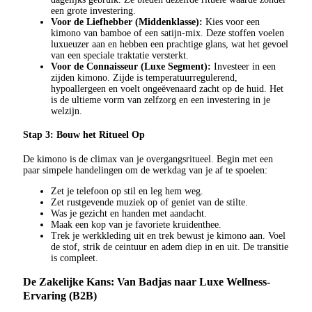
een grote investering.
Voor de Liefhebber (Middenklasse):
Kies voor een
kimono van bamboe of een satijn-mix. Deze stoffen voelen
luxueuzer aan en hebben een prachtige glans, wat het gevoel
van een speciale traktatie versterkt.
Voor de Connaisseur (Luxe Segment):
Investeer in een
zijden kimono. Zijde is temperatuurregulerend,
hypoallergeen en voelt ongeëvenaard zacht op de huid. Het
is de ultieme vorm van zelfzorg en een investering in je
welzijn.
Stap 3: Bouw het Ritueel Op
De kimono is de climax van je overgangsritueel. Begin met een
paar simpele handelingen om de werkdag van je af te spoelen:
Zet je telefoon op stil en leg hem weg.
Zet rustgevende muziek op of geniet van de stilte.
Was je gezicht en handen met aandacht.
Maak een kop van je favoriete kruidenthee.
Trek je werkkleding uit en trek bewust je kimono aan. Voel
de stof, strik de ceintuur en adem diep in en uit. De transitie
is compleet.
De Zakelijke Kans: Van Badjas naar Luxe Wellness-
Ervaring (B2B)