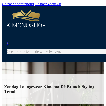
Ga naar hoofdinhoud
Ga naar voettekst
0
Geen producten in de winkelwagen.
Zondag Loungewear Kimono: Dé Brunch Styling
Trend