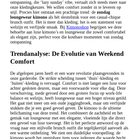
ontspanning, die ‘lazy sunday’ vibe, vertaalt zich steeds meer naar
onze kledingkeuzes. We willen comfort zonder in te leveren op
stijl. Precies hier ontstaat een prachtige trend: de
zondag
loungewear kimono
als hét sleutelstuk voor een casual-chique
brunch outfit. Het is meer dan kleding; het is een statement van
welzijn en verfijnde smaak. Bij
Kimonoshop
begrijpen we deze
behoefte aan luxe kimono’s en loungewear die zowel comfortabel
als elegant zijn, perfect voor die kostbare momenten van zondag
ontspanning.
Trendanalyse: De Evolutie van Weekend
Comfort
De afgelopen jaren heeft er een ware revolutie plaatsgevonden in
onze garderobe. De strikte scheiding tussen ’thuis’-kleding en
‘buiten’-kleding is vervaagd. Comfort is niet langer een luxe voor
achter gesloten deuren, maar een voorwaarde voor elke dag. Deze
verschuiving, mede gevoed door een grotere focus op work-life
balance en welzijn, heeft loungewear naar een hoger niveau getild.
Het gaat niet meer om een oude joggingbroek, maar om verfijnde
stukken die je een goed gevoel geven. De kimono is de ultieme
belichaming van deze trend. Het combineert de zachtheid en het
gemak van loungewear met een elegante, vloeiende lijn die direct
een gevoel van luxe toevoegt. Het is het perfecte antwoord op de
vraag naar een stijlvolle brunch outfit die tegelijkertijd aanvoelt als
een warme omhelzing. We zien een duidelijke voorspelling: de
kimono wordt het onmisbare item voor iedereen die waarde hecht