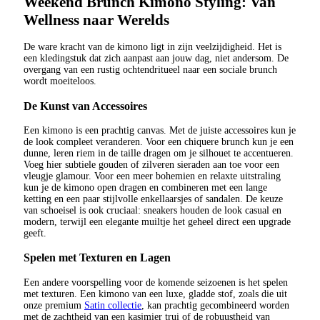
Weekend Brunch Kimono Styling: Van
Wellness naar Werelds
De ware kracht van de kimono ligt in zijn veelzijdigheid. Het is
een kledingstuk dat zich aanpast aan jouw dag, niet andersom. De
overgang van een rustig ochtendritueel naar een sociale brunch
wordt moeiteloos.
De Kunst van Accessoires
Een kimono is een prachtig canvas. Met de juiste accessoires kun je
de look compleet veranderen. Voor een chiquere brunch kun je een
dunne, leren riem in de taille dragen om je silhouet te accentueren.
Voeg hier subtiele gouden of zilveren sieraden aan toe voor een
vleugje glamour. Voor een meer bohemien en relaxte uitstraling
kun je de kimono open dragen en combineren met een lange
ketting en een paar stijlvolle enkellaarsjes of sandalen. De keuze
van schoeisel is ook cruciaal: sneakers houden de look casual en
modern, terwijl een elegante muiltje het geheel direct een upgrade
geeft.
Spelen met Texturen en Lagen
Een andere voorspelling voor de komende seizoenen is het spelen
met texturen. Een kimono van een luxe, gladde stof, zoals die uit
onze premium
Satin collectie
, kan prachtig gecombineerd worden
met de zachtheid van een kasjmier trui of de robuustheid van