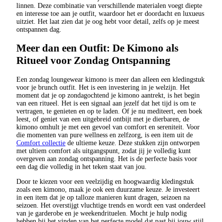
linnen. Deze combinatie van verschillende materialen voegt diepte
en interesse toe aan je outfit, waardoor het er doordacht en luxueus
uitziet. Het laat zien dat je oog hebt voor detail, zelfs op je meest
ontspannen dag.
Meer dan een Outfit: De Kimono als
Ritueel voor Zondag Ontspanning
Een zondag loungewear kimono is meer dan alleen een kledingstuk
voor je brunch outfit. Het is een investering in je welzijn. Het
moment dat je op zondagochtend je kimono aantrekt, is het begin
van een ritueel. Het is een signaal aan jezelf dat het tijd is om te
vertragen, te genieten en op te laden. Of je nu mediteert, een boek
leest, of geniet van een uitgebreid ontbijt met je dierbaren, de
kimono omhult je met een gevoel van comfort en sereniteit. Voor
die momenten van pure wellness en zelfzorg, is een item uit de
Comfort collectie
de ultieme keuze. Deze stukken zijn ontworpen
met ultiem comfort als uitgangspunt, zodat jij je volledig kunt
overgeven aan zondag ontspanning. Het is de perfecte basis voor
een dag die volledig in het teken staat van jou.
Door te kiezen voor een veelzijdig en hoogwaardig kledingstuk
zoals een kimono, maak je ook een duurzame keuze. Je investeert
in een item dat je op talloze manieren kunt dragen, seizoen na
seizoen. Het overstijgt vluchtige trends en wordt een vast onderdeel
van je garderobe en je weekendrituelen. Mocht je hulp nodig
hebben bij het vinden van het perfecte model dat past bij jouw stijl