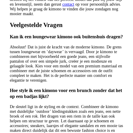
en levensstijl, neem dan gerust
contact
op voor persoonlijk advies.
Wij helpen je graag de kimono te vinden die jouw zondagen nog
mooier maakt.
Veelgestelde Vragen
Kan ik een loungewear kimono ook buitenshuis dragen?
Absoluut! Dat is juist de kracht van de moderne kimono. De grens
tussen loungewear en ‘daywear’ is vervaagd. Door je kimono te
combineren met bijvoorbeeld een goede jeans, een stijlvolle
pantalon of over een simpele jurk, creëer je een modieuze en
gelaagde look. Kies voor een model van een premium materiaal en
combineer met de juiste schoenen en accessoires om de outfit
compleet te maken. Het is de perfecte manier om comfort en
elegantie te verenigen.
Hoe style ik een kimono voor een brunch zonder dat het
op een badjas lijkt?
De sleutel ligt in de styling en de context. Combineer de kimono
met duidelijke ‘outdoor’ kledingstukken zoals een jeans, een nette
broek of een rok. Het dragen van een riem in de taille kan ook
helpen om structuur te geven. Let daarnaast op je schoenen en
accessoires; sneakers, laarsjes of elegante sandalen en een mooie tas
maken direct duidelijk dat dit een bewuste fashion choice is en