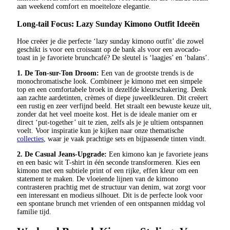
aan weekend comfort en moeiteloze elegantie.
Long-tail Focus: Lazy Sunday Kimono Outfit Ideeën
Hoe creëer je die perfecte ‘lazy sunday kimono outfit’ die zowel
geschikt is voor een croissant op de bank als voor een avocado-
toast in je favoriete brunchcafé? De sleutel is ‘laagjes’ en ‘balans’.
1. De Ton-sur-Ton Droom:
Een van de grootste trends is de
monochromatische look. Combineer je kimono met een simpele
top en een comfortabele broek in dezelfde kleurschakering. Denk
aan zachte aardetinten, crèmes of diepe juweelkleuren. Dit creëert
een rustig en zeer verfijnd beeld. Het straalt een bewuste keuze uit,
zonder dat het veel moeite kost. Het is de ideale manier om er
direct ‘put-together’ uit te zien, zelfs als je je ultiem ontspannen
voelt. Voor inspiratie kun je kijken naar onze thematische
collecties
, waar je vaak prachtige sets en bijpassende tinten vindt.
2. De Casual Jeans-Upgrade:
Een kimono kan je favoriete jeans
en een basic wit T-shirt in één seconde transformeren. Kies een
kimono met een subtiele print of een rijke, effen kleur om een
statement te maken. De vloeiende lijnen van de kimono
contrasteren prachtig met de structuur van denim, wat zorgt voor
een interessant en modieus silhouet. Dit is de perfecte look voor
een spontane brunch met vrienden of een ontspannen middag vol
familie tijd.