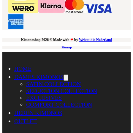
Kimonoshop 2026 © Made with
❤
by
Webstudio Nederland
Sitemap
HOME
DAMES KIMONOS
SATIN COLLECTION
SEDUCTION COLLECTION
EXCLUSIVES
COMFORT COLLECTION
HEREN KIMONOS
OUTLET