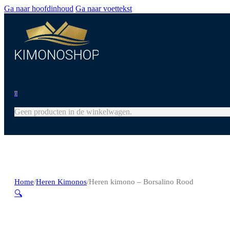
Ga naar hoofdinhoud
Ga naar voettekst
0
Geen producten in de winkelwagen.
Home
/
Heren Kimonos
/
Heren kimono – Borsalino Rood
🔍