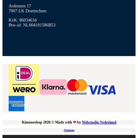
Ardennen 17
7007 LK Doetinchem
KvK: 86034634
Btw-id: NL004181586B53
Kimonoshop 2026 © Made with
❤
by
Webstudio Nederland
Sitemap