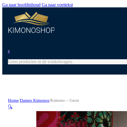
Ga naar hoofdinhoud
Ga naar voettekst
0
Geen producten in de winkelwagen.
Home
/
Dames Kimonos
/
Kimono – Geon
🔍