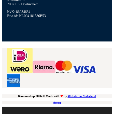
Ardennen 17
7007 LK Doetinchem
KvK: 86034634
Btw-id: NL004181586B53
Kimonoshop 2026 © Made with
❤
by
Webstudio Nederland
Sitemap